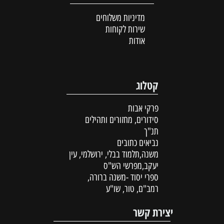
מדיניות משלוחים
שירות לקוחות
אודות
קטלוג
פרקי אבות
סידורים, מחזורים ותהילים
תנ"ך
נביאים כתובים
משנה,תלמוד בבלי, ירושלמי, עין
יעקב,מפרשי הש"ס
ספרי יסוד -משנה ברורה,
רמב"ם, טור, שו"ע
יצירת קשר