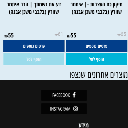
תיקון כח העצבות -| איתמר
דע את נשמתך | הרב איתמר
שוורץ (בלבבי משכן אבנה)
שוורץ (בלבבי משכן אבנה)
אין במלאי
55
61
55
65
₪
₪
₪
₪
פרטים נוספים
פרטים נוספים
הוסף לסל
הוסף לסל
וצרים אחרונים שנצפו
FACEBOOK
INSTAGRAM
מידע