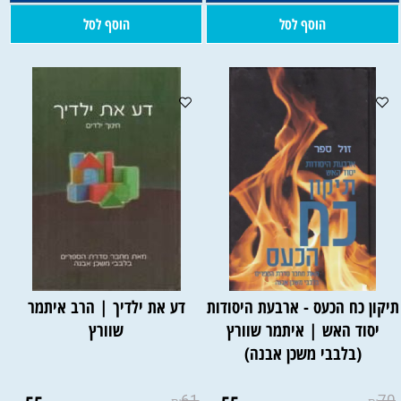
הוסף לסל
הוסף לסל
יקון כח הכעס - ארבעת היסודות
דע את ילדיך | הרב איתמר
יסוד האש | איתמר שוורץ
שוורץ
(בלבבי משכן אבנה)
61
70