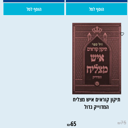
הוסף לסל
הוסף לסל
להטבעה:
תיקון קוראים איש מצליח
המדוייק גדול
65
75
₪
₪