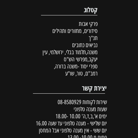
קטלוג
פרקי אבות
סידורים, מחזורים ותהילים
תנ"ך
נביאים כתובים
משנה,תלמוד בבלי, ירושלמי, עין
יעקב,מפרשי הש"ס
ספרי יסוד -משנה ברורה,
רמב"ם, טור, שו"ע
יצירת קשר
שירות לקוחות
08-8580929
שעות מענה טלפוני
ימים א',ב,ד,ה' 10.00 -18.00
יום שלישי - מענה טלפוני עד שעה 16.00
יום ששי - אין מענה טלפוני אבל המחסן
פתוח מ 10.00- 13.00