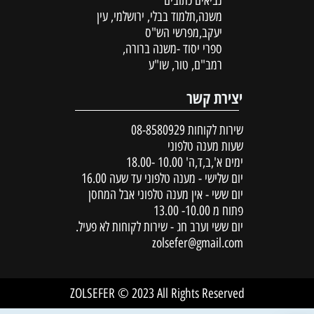
נביאים כתובים
משנה,תלמוד בבלי, ירושלמי, עין
יעקב,מפרשי הש"ס
ספרי יסוד -משנה ברורה,
רמב"ם, טור, שו"ע
יצירת קשר
שירות לקוחות
08-8580929
שעות מענה טלפוני
ימים א',ב,ד,ה' 10.00 -18.00
יום שלישי - מענה טלפוני עד שעה 16.00
יום ששי - אין מענה טלפוני אבל המחסן
פתוח מ 10.00- 13.00
יום ששי וערב חג - שירות לקוחות לא פעיל.
zolsefer@gmail.com
ZOLSEFER © 2023 All Rights Reserved