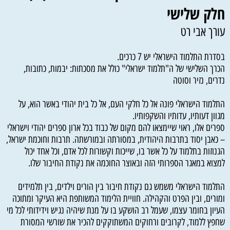
חלק שלישי
עורך אבי רט
בסדרת התלמוד הישראלי יש 7 כרכים.
הכרך השלישי של ה"תלמוד ישראלי" כולל את מסכתות: יבמות, כתובות,
נדרים, נזיר וסוטה
התלמוד הישראלי פונה אל כל חלקי העם, אל כל בית יהודי באשר הוא, על
מגוון דעותיו, עדותיו והשקפותיו.
ספרים אלו, ראוי שיימצאו להם מקום של כבוד בכל ארון ספרים יהודי וישראלי
– כאבן יסוד בתרבות היהודית, במסורתה ובמורשתה. תרבות וחוכמת ישראל,
הגנוזות בתלמוד על כל אשר בו, שייכות וקשורות לכל אדם, וכל אחד יכול
למצוא במאגר הספרותי הזה ובאוצר החוכמה את נקודת החיבור שלו.
התלמוד הישראלי משמש גם נקודת חיבור בין הורים וילדים, בין תלמידים
ומורים, ובין הפרט והקהילה. חוויית הלימוד המשותפת היא העיקר ומתוכה
העיון בחומר עצמו, שעמל רב הושקע בו על מנת שיהיה נגיש וידידותי לכל מי
שחפץ ללמוד, לקרובים ורחוקים המשתוקקים להכיר את שורשי המסורת