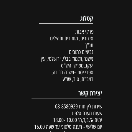
קטלוג
פרקי אבות
סידורים, מחזורים ותהילים
תנ"ך
נביאים כתובים
משנה,תלמוד בבלי, ירושלמי, עין
יעקב,מפרשי הש"ס
ספרי יסוד -משנה ברורה,
רמב"ם, טור, שו"ע
יצירת קשר
שירות לקוחות
08-8580929
שעות מענה טלפוני
ימים א',ב,ד,ה' 10.00 -18.00
יום שלישי - מענה טלפוני עד שעה 16.00