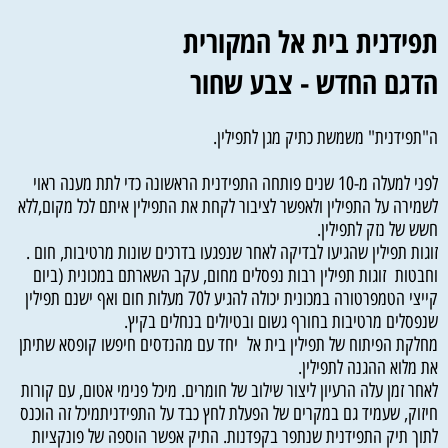
תפידנית בית אל המקורית
הדגם החדש - צבע שחור
ה"תפידנית" משמשת כתיק מגן לתפילין.
לפני למעלה מ-10 שנים פותחה התפידנית הראשונה כדי לתת מענה ראוי
לשמירה על התפילין ולאפשר לציבור לקחת את התפילין איתם לכל מקום,ללא
חשש של נזק לתפילין.
זוגות תפילין שהגיעו לבדיקה לאחר שנפגעו בדרכים שונות מרטיבות, חום .
וחבטות זוגות תפילין רבות נפסלים מחום, עקב השארתם במכונית (ביום
קייצי הטמפרטורה במכונית יכולה להגיע ל70 מעלות חום ואף ישנם תפילין
שנפסלים מרטיבות בחורף גשום ובטיולים בנחלים בקיץ.
מחלקת הפיתוח של תפילין בית אל יחד עם מהנדסים חיפשו קופסא שתיתן
את מלוא ההגנה לתפילין.
לאחר זמן עלה הרעיון ליצור שילוב של חומרים. מיכל פנימי אטום, עם קורות
חיזוק, שעמיד גם במקרים של הפעלת לחץ כבד על התפידניתמיכל זה הוכנס
לתוך תיק התפידנית שנתפר בקפדנות. התיק אפשר הוספה של פונקציות