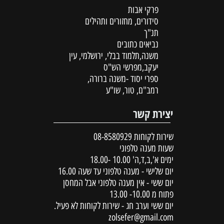
פרקי אבות
סידורים, מחזורים ותהילים
תנ"ך
נביאים כתובים
משנה,תלמוד בבלי, ירושלמי, עין
יעקב,מפרשי הש"ס
ספרי יסוד -משנה ברורה,
רמב"ם, טור, שו"ע
יצירת קשר
שירות לקוחות
08-8580929
שעות מענה טלפוני
ימים א',ב,ד,ה' 10.00 -18.00
יום שלישי - מענה טלפוני עד שעה 16.00
יום ששי - אין מענה טלפוני אבל המחסן
פתוח מ 10.00- 13.00
יום ששי וערב חג - שירות לקוחות לא פעיל.
zolsefer@gmail.com