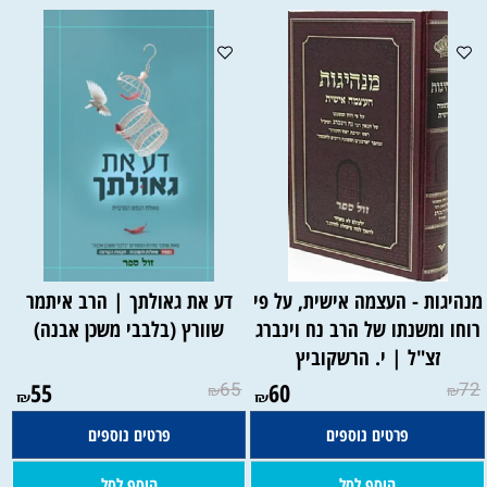
מנהיגות - העצמה אישית, על פי
דע את גאולתך | הרב איתמר
רוחו ומשנתו של הרב נח וינברג
שוורץ (בלבבי משכן אבנה)
זצ"ל | י. הרשקוביץ
55
65
60
72
₪
₪
₪
₪
פרטים נוספים
פרטים נוספים
הוסף לסל
הוסף לסל