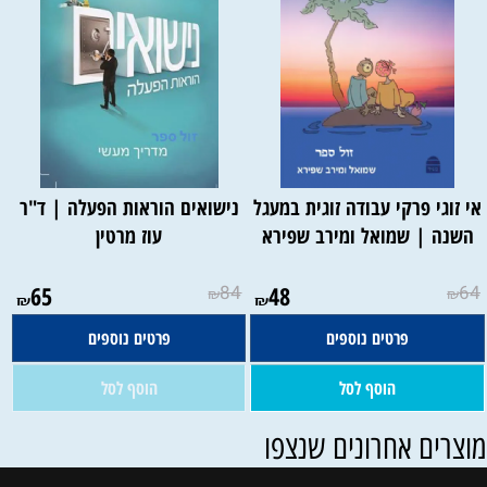
אי זוגי פרקי עבודה זוגית במעגל
נישואים הוראות הפעלה | ד"ר
השנה | שמואל ומירב שפירא
עוז מרטין
אין במלאי
65
84
48
64
₪
₪
₪
₪
פרטים נוספים
פרטים נוספים
הוסף לסל
הוסף לסל
וצרים אחרונים שנצפו