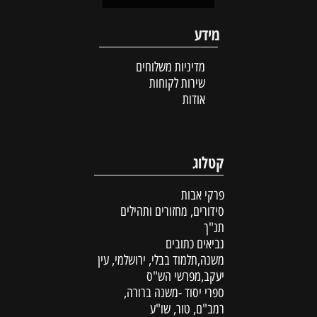
מידע
מדיניות משלוחים
שירות לקוחות
אודות
קטלוג
פרקי אבות
סידורים, מחזורים ותהילים
תנ"ך
נביאים כתובים
משנה,תלמוד בבלי, ירושלמי, עין
יעקב,מפרשי הש"ס
ספרי יסוד -משנה ברורה,
רמב"ם, טור, שו"ע