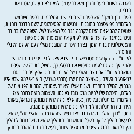
באדמה בשנות הזעם ובדרך פלא הגיעו וזכו לצאת לאור עולם, לזכות את
הרבים.
ספר "דרך המלך" הוא ספר דרשות בין שתי המלחמות. בספר משתמש
האדמו"ר מפיאסצנה בתובנותיו ורגישותו הפסיכולוגית, לשם הדרכה רוחנית,
שנועדה להביא את האדם לקרבה רבה ככל האפשר לאל. השפה שלו בהירה
וניכר בכתיבה שלו שהוא הכיר לעומק את התפיסות הפילוסופיות
והפסיכולוגיות בנות הזמן, בצד ההיכרות, המובנת מאליה עם העולם הקבלי
והחסידי.
לאדמו"ר היה קו אכסיסטנציאלי חזק, שבא אצלו לידי ביטוי תמיד בלבוש
יהודי, אך יכול גם לעמוד כחיפוש אוניברסלי. כך, למשל, בתורה שלו לפסח,
מתאר האדמו"ר את מצבו השכיח של האדם בחיים כ"אסקופה הנדרסת
למאורעות העולם", כשמצב הרוח שלו (תרתי משמע) הוא ראי למה שבא אליו
מבחוץ. המילה החוזרת ונשנית אצלו היא "העצמות", המהות הפנימית של
האדם, והיכולת שלו להיות מרכז כובד בעולמו. העצמות הזאת כרוכה אצל
האדמו"ר בהתגלות ובלימוד, כשהיא לא יכולה להיות מנותקת מהאל, באותה
מידה בה ההתגלות והלימוד לא יכולים להיות מנותקים ממנה.
בספר "דרך המלך" מגלה הרב מצב נפשי שהוא מכנה "ההשקטה" ,שהוא
למעשה תהליך לריקון השכל ממחשבות. התהליך שהוא מתאר דומה לתהליך
מקובל מאוד בתרגול שיטות מדיטציה שונות, בעיקר בדתות המזרח הרחוק.