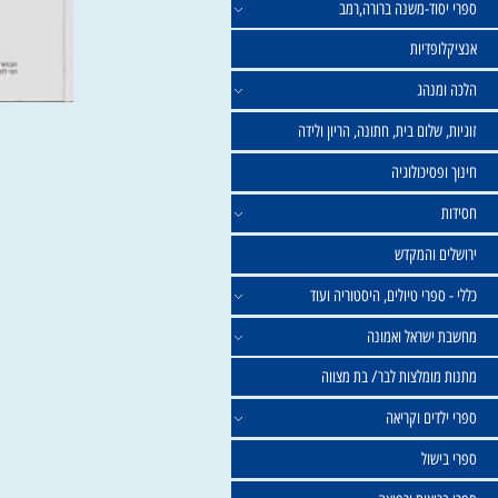
וד-משנה ברורה,רמב
פדיות
נהג
שלום בית, חתונה, הריון ולידה
סיכולוגיה
 והמקדש
פרי טיולים, היסטוריה ועוד
שראל ואמונה
ומלצות לבר/ בת מצווה
ים וקריאה