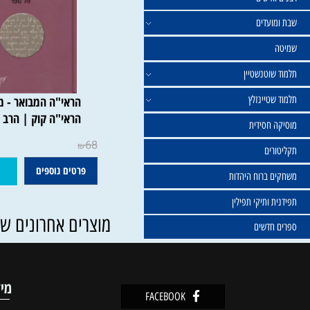
ישים
עדים
וטנשטיין
טיינזלץ
הראי"ה המבואר - מוסר אב
הראי"ה קוק | הרב חגי לונ
חסידית
68
₪
ים
פרטים נוספים
הוסף ל
ברוח היהדות
ותיקי תפילין
מוצרים אחרונים שנצפו
דשים