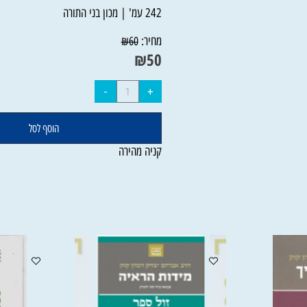
לרדת לעומקו של המאמר.
242 עמ' | מכון בני התורה
מחיר:
₪
60
₪
50
הוסף לסל
קניה מהירה