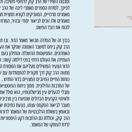
זמננו להקיף משנה זו, הרחבה מיני ים ,ולתרגם 
וסגנונו השירי של הרב קוק לדפוסי חשיבה ולשפה 
לפיכך, לסדרת הספרים מאמרי ליבה של הרב קוק
מאמרים מרכזיים, המעניקים לקורא תמצית ממשנ
מאמרים אלו זוכים לביאור יסודי ובהיר, המרחיב 
לזנוח את רובד הפשט.
בכרך זה של הסדרה מבואר מאמר הדור. ובו תמצי
הרב קוק ביחס למשבר האמונה שפקד את העם היה
האחרונים. התפשטות ההשכלה והחילון בעם היה
העמידה את העולם הדתי בפני דילמה קשה: כיצד 
הדור הצעיר המשילים מעליהם את המסורת היהוד
מתווה הרב קוק דרך מקורית להתמודדות עם שאלה
כוחות החיים החיובים המצויים בדור החדש , ומת
של התרבות החילונית. מתוך ניתוח הפוטנציאל הג
ומבלי להעלים עין מכישלונותיו, הוא סולל את הד
ולאיחוי הקרעים הגדולים שנפערו בין מרכיביו הש
מעבר לביאור הטקסט עצמו, נוגעת כתיבתו של הר
ובאומץ בשאלת הרלבנטיות של המאמר לדורות שב
הרב קוק, וכוללת גם הרחבות רקע היסטוריות הנ