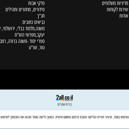
קטלוג
ת משלוחים
פרקי אבות
לקוחות
סידורים, מחזורים ותהילים
תנ"ך
נביאים כתובים
משנה,תלמוד בבלי, ירושלמי, עין
יעקב,מפרשי הש"ס
ספרי יסוד -משנה ברורה, רמב"ם,
טור, שו"ע