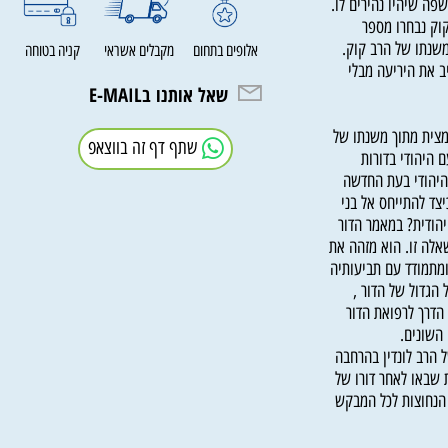
את תכניו המופשטים
שיהיו נהירים לו.
 נבחרו מספר
תו של הרב קוק.
אלופים בתחום
מקבלים אשראי
קניה בטוחה
את היריעה מבלי
שאל אותנו בE-MAIL
ת מתוך משנתו של
שתף דף זה בווצאפ
ודי בדורות
ודי בעת החדשה
להתייחס אל בני
ית? במאמר הדור
 זו. הוא מזהה את
מודד עם תביעותיה
דול של הדור ,
רך לרפואת הדור
ונים.
ב לונדין בהרחבה
או לאחר דורו של
חוצות לכל המבקש