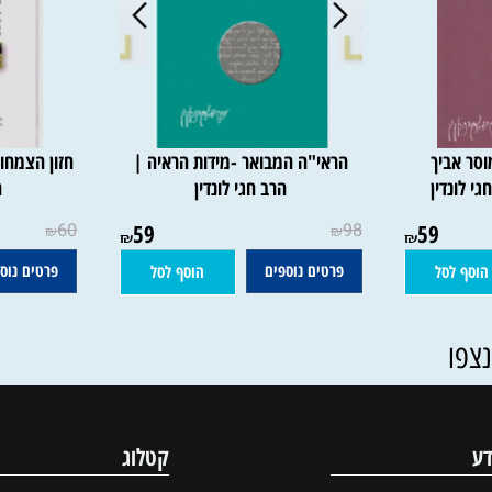
יך
הראי"ה המבואר -מידות הראיה |
חזון הצמחונות
דין
הרב חגי לונדין
הרב 
60
59
98
59
₪
₪
₪
₪
פרטים נוספים
פרטים נוספים
סל
הוסף לסל