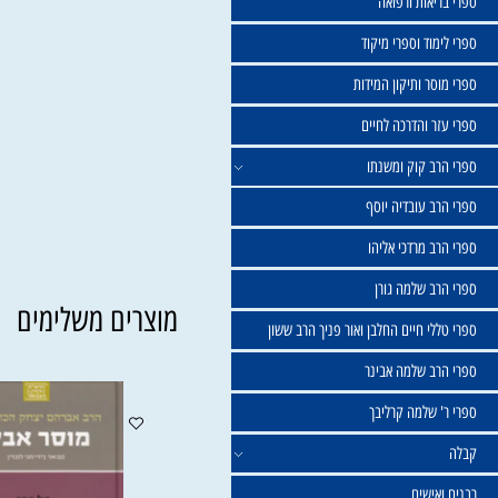
שול
יאות ורפואה
וד וספרי מיקוד
ר ותיקון המידות
ר והדרכה לחיים
ב קוק ומשנתו
ב עובדיה יוסף
 מרדכי אליהו
ב שלמה גורן
מוצרים משלימים
י חיים החלבן ואור פניך הרב ששון
ב שלמה אבינר
 שלמה קרליבך