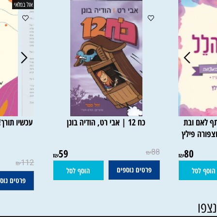
אזל במלאי
 ובת
כח 12 | אבי רט, הודיה בונן
עכשיו תורך! מ
 פילץ
על
80
88
59
א
₪
₪
₪
112
₪
פרטים נוספים
סל
הוסף לסל