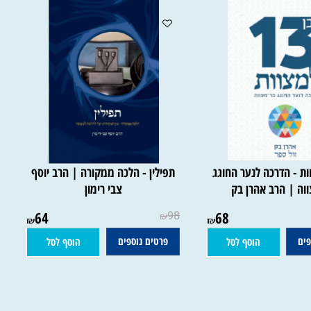
וות - הדרכה לנער החוגג
תפילין - הלכה ממקורה | הרב יוסף
 | הרב אהרן בק
צבי רימון
64
98
68
₪
₪
₪
פרטים נוספים
הוסף לסל
הוסף לסל