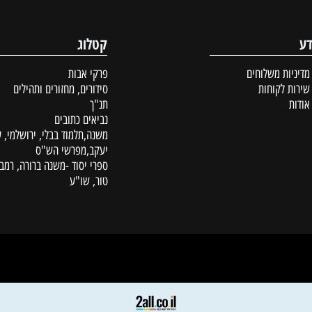
פרטים נוספים
קטלוג
ת משלוחים
פרקי אבות
לקוחות
סידורים, מחזורים ותהילים
תנ"ך
נביאים כתובים
משנה,תלמוד בבלי, ירושלמי, עין
יעקב,מפרשי הש"ס
ספרי יסוד -משנה ברורה, רמב"ם,
טור, שו"ע