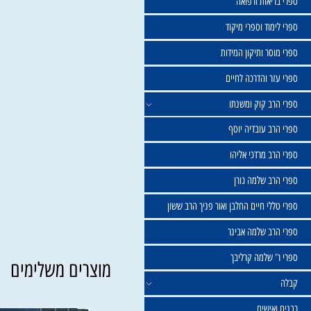
שול
יאות ורפואה
וד וספרי מיקוד
ר ותיקון המידות
ר והדרכה לחיים
ב קוק ומשנתו
ב עובדיה יוסף
 מרדכי אליהו
ב שלמה גורן
י חיים החלבן ואור פניך הרב ששון
ב שלמה אבינר
 שלמה קרליבך
מוצרים משלימים