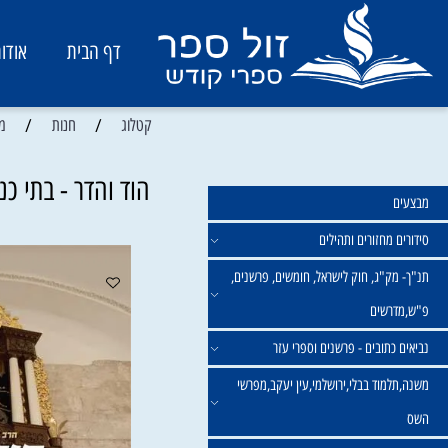
דף הבית
אודות
/
/
קטלוג
חנות
מתנות מו
הוד והדר - בתי כנסת 
מחזורים ותהילים
ק"ג, חוק לישראל, חומשים, פרשנים,
רשים
תובים - פרשנים וספרי עזר
מוד בבלי,ירושלמי,עין יעקב,מפרשי