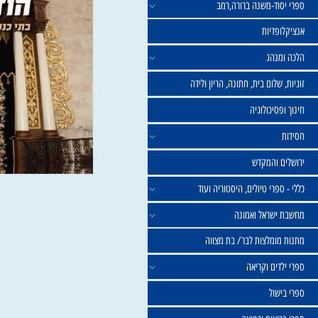
וד-משנה ברורה,רמב
פדיות
נהג
שלום בית, חתונה, הריון ולידה
סיכולוגיה
 והמקדש
פרי טיולים, היסטוריה ועוד
שראל ואמונה
ומלצות לבר/ בת מצווה
ים וקריאה