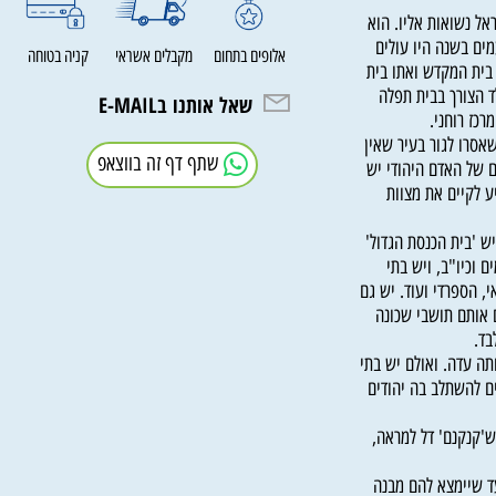
נשואות אליו. הוא
בשנה היו עולים
אלופים בתחום
מקבלים אשראי
קניה בטוחה
ת המקדש ואתו בית
צורך בבית תפלה
שאל אותנו בE-MAIL
 רוחני.
ו לגור בעיר שאין
שתף דף זה בווצאפ
ל האדם היהודי יש
קיים את מצוות
'בית הכנסת הגדול'
יו"ב, ויש בתי
הספרדי ועוד. יש גם
תם תושבי שכונה
עדה. ואולם יש בתי
השתלב בה יהודים
נקנם' דל למראה,