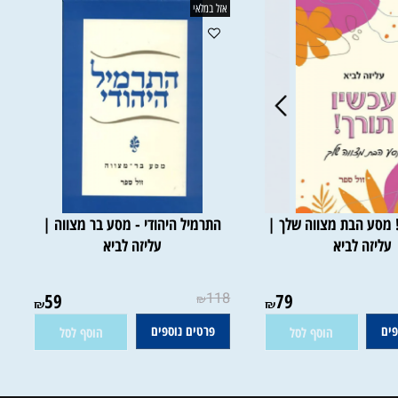
אזל במלאי
סע הבת מצווה שלך |
התרמיל היהודי - מסע בר מצווה |
יזה לביא
עליזה לביא
ין במלאי
אין במלאי
59
118
79
₪
₪
₪