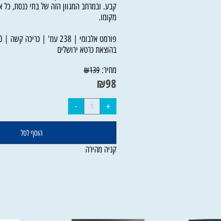
בבחינת מעט המחזיק את המרובה.
יש גם בתי כנסת הממוקמים בבתים פרטיים עד ש
קבע. ובמרחב המגוון הזה של בתי כנסת, כל אדם 
מקומו.
פורמט אלבומי | 238 עמ' | כריכה קשה | 22x30 ס"מ |
בהוצאת כרטא ירושלים
מחיר:
₪
139
₪
98
הוסף לסל
קניה מהירה