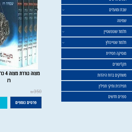
ישים
עדים
וטנשטיין
טיינזלץ
חסידית
ים
מצוה גוררת מצוה 4 
ברוח היהדות
רז
ותיקי תפילין
350
₪
דשים
פרטים נוספים
הוסף ל