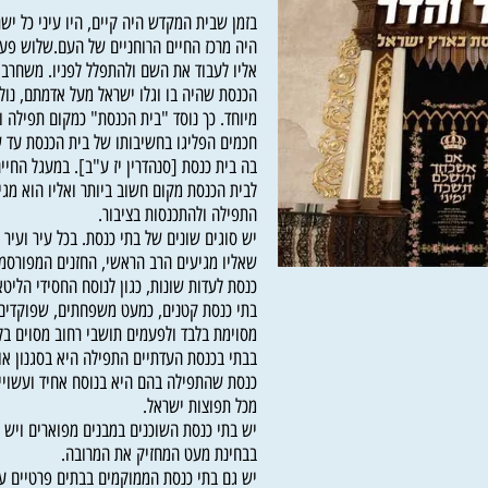
בזמן שבית המקדש היה קיים, היו עיני כל ישראל 
היה מרכז החיים הרוחניים של העם.שלוש פעמים 
אליו לעבוד את השם ולהתפלל לפניו. משחרב בי
הכנסת שהיה בו וגלו ישראל מעל אדמתם, נולד ה
מיוחד. כך נוסד "בית הכנסת" כמקום תפילה ומרכז
חכמים הפליגו בחשיבותו של בית הכנסת עד שאסר
בה בית כנסת [סנהדרין יז ע"ב]. במעגל החיים ש
לבית הכנסת מקום חשוב ביותר ואליו הוא מגיע ל
התפילה ולהתכנסות בציבור.
יש סוגים שונים של בתי כנסת. בכל עיר ועיר יש 
שאליו מגיעים הרב הראשי, החזנים המפורסמים וכ
כנסת לעדות שונות, כגון לנוסח החסידי הליטאי, 
בתי כנסת קטנים, כמעט משפחתים, שפוקדים או
מסוימת בלבד ולפעמים תושבי רחוב מסוים בלבד.
בבתי בכנסת העדתיים התפילה היא בסגנון אותה 
כנסת שהתפילה בהם היא בנוסח אחיד ועשויים ל
מכל תפוצות ישראל.
יש בתי כנסת השוכנים במבנים מפוארים ויש ש'ק