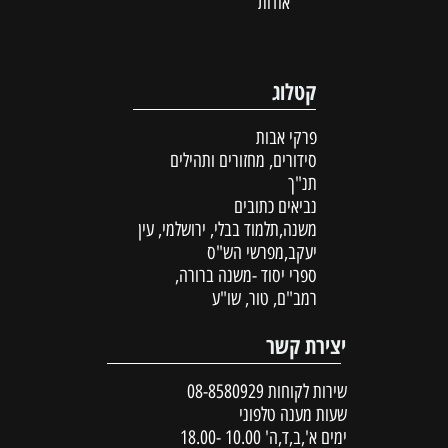
אודות
קטלוג
פרקי אבות
סידורים, מחזורים ותהילים
תנ"ך
נביאים כתובים
משנה,תלמוד בבלי, ירושלמי, עין
יעקב,מפרשי הש"ס
ספרי יסוד -משנה ברורה,
רמב"ם, טור, שו"ע
יצירת קשר
שירות לקוחות
08-8580929
שעות מענה טלפוני
ימים א',ב,ד,ה' 10.00 -18.00