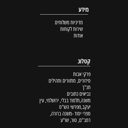
מידע
מדיניות משלוחים
שירות לקוחות
אודות
קטלוג
פרקי אבות
סידורים, מחזורים ותהילים
תנ"ך
נביאים כתובים
משנה,תלמוד בבלי, ירושלמי, עין
יעקב,מפרשי הש"ס
ספרי יסוד -משנה ברורה,
רמב"ם, טור, שו"ע