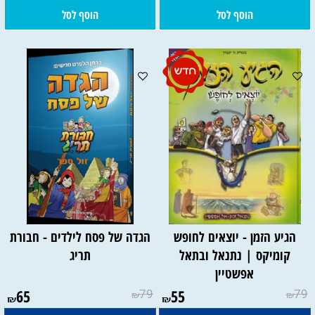
הוסף לסל
הוסף לסל
הגיע הזמן - יוצאים לחופש
הגדה של פסח לילדים - חבורת
קומיקס | נתנאל ובתאל
תריג
אפשטיין
65
79
55
79
₪
₪
₪
₪