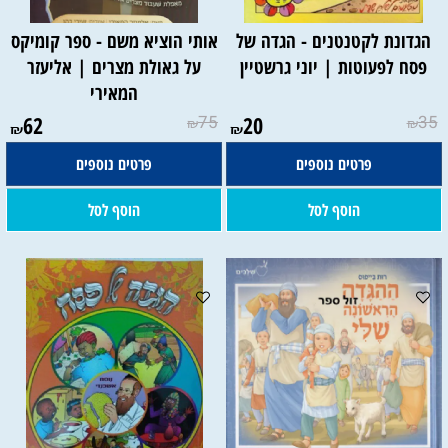
הגדונת לקטנטנים - הגדה של
אותי הוציא משם - ספר קומיקס
פסח לפעוטות | יוני גרשטיין
על גאולת מצרים | אליעזר
המאירי
62
75
20
35
₪
₪
₪
₪
פרטים נוספים
פרטים נוספים
הוסף לסל
הוסף לסל