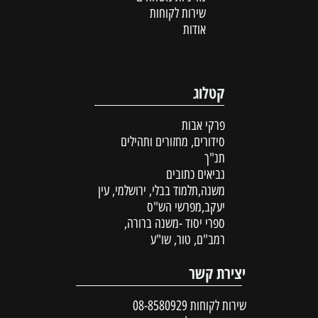
שירות לקוחות
אודות
קטלוג
פרקי אבות
סידורים, מחזורים ותהילים
תנ"ך
נביאים כתובים
משנה,תלמוד בבלי, ירושלמי, עין
יעקב,מפרשי הש"ס
ספרי יסוד -משנה ברורה,
רמב"ם, טור, שו"ע
יצירת קשר
שירות לקוחות
08-8580929