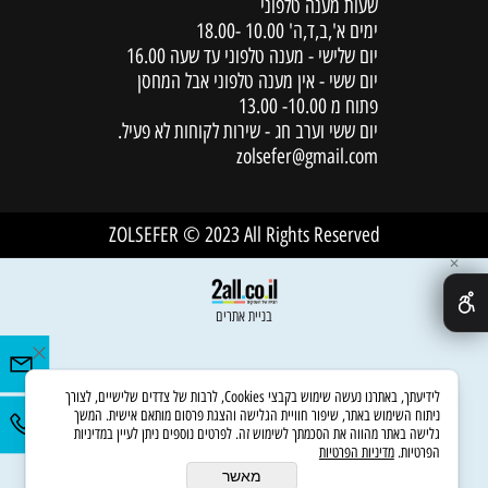
שעות מענה טלפוני
ימים א',ב,ד,ה' 10.00 -18.00
יום שלישי - מענה טלפוני עד שעה 16.00
יום ששי - אין מענה טלפוני אבל המחסן
פתוח מ 10.00- 13.00
יום ששי וערב חג - שירות לקוחות לא פעיל.
zolsefer@gmail.com
ZOLSEFER © 2023 All Rights Reserved
✕
בניית אתרים
לידיעתך, באתרנו נעשה שימוש בקבצי Cookies, לרבות של צדדים שלישיים, לצורך
ניתוח השימוש באתר, שיפור חוויית הגלישה והצגת פרסום מותאם אישית. המשך
גלישה באתר מהווה את הסכמתך לשימוש זה. לפרטים נוספים ניתן לעיין במדיניות
הפרטיות.
מדיניות הפרטיות
מאשר