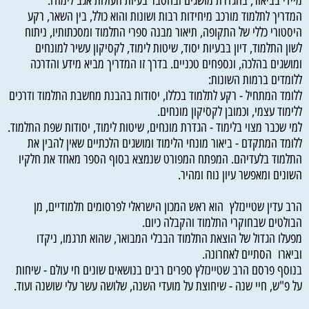
מיידי בביאור, בהגדרת מושגים ובהסבר בעיות העולות אגב לימודו.
המדריך לתלמוד מורכב מיחידות רבות ושונות והוא כולל, בין השאר, רקע
היסטורי כללי של התקופה, תיאור מבנה ספרי התלמוד ומסכתותיו, ניתוח
לשון התלמוד, דיון בבעיות יסוד, שיטות לימוד, לקסיקון עשיר למונחים
ומושגים בהלכה, ונספחים טכניים. בדרך זו המדריך מביא מידע והדרכה
ללומדים ברמות השונות:
ללומד המתחיל - רקע לתלמוד בכללו, יסודות בהבנת מחשבת התלמוד ודרכים
ללימוד עצמי, וכמובן לקסיקון מונחים.
למי שכבר מצוי בלימוד - הגדרת מונחים, שיטות לימוד, יסודות שפת התלמוד.
ללומד המתקדם - ביאור מונחי הלימוד ומושגים הלכתיים שאין להבין את
התלמוד בלעדיהם. המפתח המפורט שנמצא בסוף הספר מאחד את חלקיו
השונים ומאפשר עיון נוח ומהיר.
הרב עדין שטיינזלץ הוא ראש המכון הישראלי לפרסומים תלמודיים, מן
הבולטים שבחוקרי התלמוד והקבלה כיום.
מפעלו הגדול של הוצאת התלמוד הבבלי המבואר, שהוא תרגמו, ניקדו
וביארו הסתיים לאחרונה.
בנוסף פרסם הרב שטיינזלץ ספרים רבים בנושאים שונים חי עולם - שיחות
על פ"ש, חיי שנה - שיחוצת על מועדי השנה, שלושה עשר עלי שושנה ועוד.