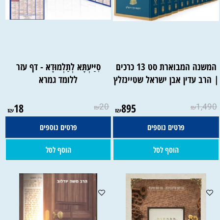
המשנה המבוארת סט 13 כרכים
סִיַּיעְתָּא לְתַלְמוּדָא - דף עזר
 הרב עדין אבן ישראל שטיינזלץ
ללומד גמרא
18
20
895
1,490
₪
₪
₪
₪
פרטים נוספים
פרטים נוספים
הוסף לסל
הוסף לסל