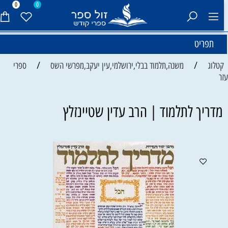
0
0
תפריט
/
/
קטלוג
משנה,תלמוד בבלי,ירושלמי,עין יעקב,מפרשי השס
ספרי
זר
מדריך לתלמוד | הרב עדין שטיינזלץ