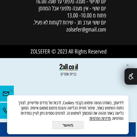
יום שלישי - מענה טלפוני עד שעה 16.00
יום ששי - אין מענה טלפוני אבל המחסן
פתוח מ 10.00- 13.00
יום ששי וערב חג - שירות לקוחות לא פעיל.
zolsefer@gmail.com
להטבעה:
ZOLSEFER © 2023 All Rights Reserved
✕
בניית אתרים
לידיעתך, באתרנו נעשה שימוש בקבצי Cookies, לרבות של צדדים שלישיים, לצורך
ניתוח השימוש באתר, שיפור חוויית הגלישה והצגת פרסום מותאם אישית. המשך
גלישה באתר מהווה את הסכמתך לשימוש זה. לפרטים נוספים ניתן לעיין במדיניות
הפרטיות.
מדיניות הפרטיות
מאשר
הוסף לסל