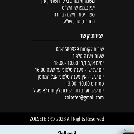
משנה,תלמוד בבלי, ירושלמי, עין
יעקב,מפרשי הש"ס
ספרי יסוד -משנה ברורה,
רמב"ם, טור, שו"ע
יצירת קשר
שירות לקוחות
08-8580929
שעות מענה טלפוני
ימים א',ב,ד,ה' 10.00 -18.00
יום שלישי - מענה טלפוני עד שעה 16.00
יום ששי - אין מענה טלפוני אבל המחסן
פתוח מ 10.00- 13.00
יום ששי וערב חג - שירות לקוחות לא פעיל.
zolsefer@gmail.com
ZOLSEFER © 2023 All Rights Reserved
✕