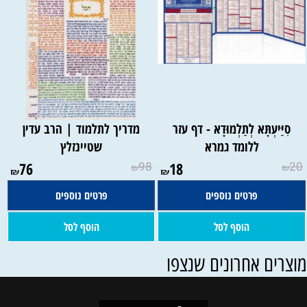
סִיַּיעְתָּא לְתַלְמוּדָא - דף עזר
מדריך לתלמוד | הרב עדין
ללומד גמרא
שטיינזלץ
76
98
18
20
₪
₪
₪
₪
פרטים נוספים
פרטים נוספים
הוסף לסל
הוסף לסל
וצרים אחרונים שנצפו