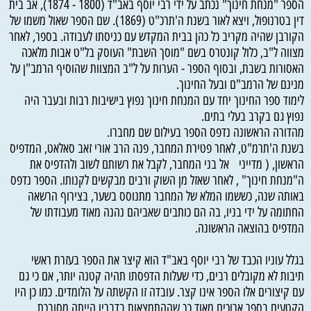
הספר "מנחת חינוך" נכתב על ידי רבי יוסף באב"ד (1800 - 1874), אב בית
דין בטרנופול, ויצא לאור בשנת ה'תרכ"ט (1869). שם הספר שאול משמו של
הקורבן שהיה מקריב כל כהן בבית המקדש עם כניסתו לעבודה. בספר, לאחר
מצווה ל"ב, כלול קונטרס בשם "מוסך השבת" העוסק בל"ט אבות מלאכה
האסורות בשבת, ובסוף הספר - הערות על ל"ב המצוות שהוסיף הרמב"ן על
מנינם של הרמב"ם ובעל החינוך.
לימוד ספר החינוך יחד עם המנחת חינוך נפוץ בישיבות רבות ובעבר היה
נפוץ גם בקרב בעלי בתים.
מהדורה הראשונה נדפס הספר בעילום שם מחברו.
בשנת ה'תרמ"ט, לאחר פטירת המחבר, פנה הרב אורי זאב סאלאט, המדפיס
הראשון, ( מדייני אל בני המחבר, לקבל את רשותם לשוב ולהדפיס את
ה"מנחת חינוך" , לאחר שאזל מן השוק ורבים מבקשים לקנותו. הספר נדפס
באותה שנה, כששמו המלא של המחבר מתנוסס בשער, בצירוף הרשאה
החתומה על ידי בניו, בה הם כותבים שאביהם נהנה מאוד מעבודתו של
המדפיס בהוצאה הראשונה.
בגלל עוניו הכבד של רבי יוסף באב"ד הוא קיצר את הספר בעזרת ראשי
תיבות לא מקובלים רבים, כדי שעלות הדפסתו תהיה קטנה יותר, אם כי גם
עם קיצורים אלו הספר אינו קצר. עובדה זו הקשתה על הלומדים. כמו כן היו
הקטעים בספר ארוכים מאוד כך שההתמצאות בדבריו הייתה מסובכת.