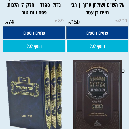
על הש"ס ושולחן ערוך | רבי
גדולי ספרד | חלק ה' הלכות
חיים בן עטר
פסח ויום טוב
74
89
150
200
₪
₪
₪
₪
פרטים נוספים
פרטים נוספים
הוסף לסל
הוסף לסל