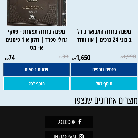
משנה ברורה המבואר גודל
משנה ברורה תפארת - פסקי
בינוני 24 כרכים | עוז והדר
גדולי ספרד | חלק א 1 סימנים
א- מט
74
89
1,650
1,990
₪
₪
₪
₪
פרטים נוספים
פרטים נוספים
הוסף לסל
הוסף לסל
וצרים אחרונים שנצפו
FACEBOOK
INSTAGRAM