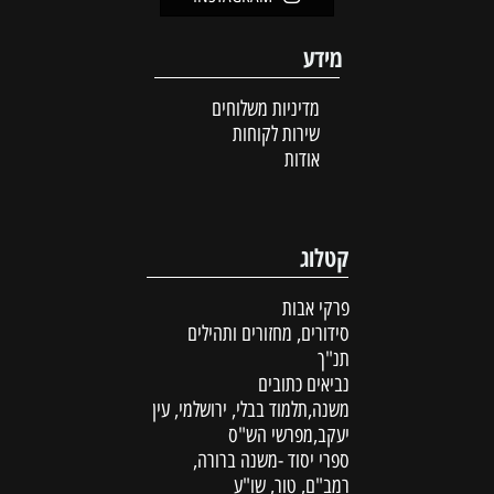
מידע
מדיניות משלוחים
שירות לקוחות
אודות
קטלוג
פרקי אבות
סידורים, מחזורים ותהילים
תנ"ך
נביאים כתובים
משנה,תלמוד בבלי, ירושלמי, עין
יעקב,מפרשי הש"ס
ספרי יסוד -משנה ברורה,
רמב"ם, טור, שו"ע