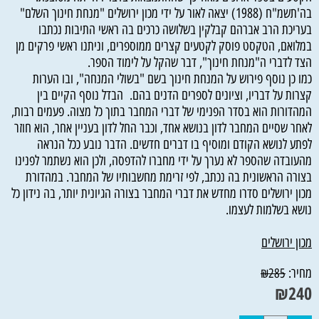
בה'תשמ"ח (1988) יצאה לאור על ידי מכון ירושלים "מנחת חינוך השלם"
בעריכת הרב אברהם קבלקין בשלושה כרכים בה ראשי התיבות נכתבו
במלואם, הטקסט פוסק לקטעים קצרים ממוספרים, וניתנו ראשי פרקים מן
הצד לדברי ה"מנחת חינוך", דבר שהקל על לימוד הספר.
כמו כן נוסף פירוש על המנחת חינוך בשם "בשולי המנחה", ובו הערות
קצרות על דבריו, וציונים לספרים הדנים בהם. הבדל נוסף הקיים בין
המהדורות הוא בסדר הפנימי של דברי המחבר בתוך כל מצוה. פעמים רבות,
לאחר שסיים המחבר לדון בנושא אחד, וכבר החל לדון בעניין אחר, הוא חוזר
לפתע לנושא הקודם ומוסיף בו דברים חדשים. הדבר נובע ככל הנראה
מהעובדה שהספר לא נערך על ידי מחברו להדפסה, ולכן הוא נשתמר לפנינו
בצורה הראשונית בה נכתב, לפי זרימת מחשבותיו של המחבר. במהדורת
מכון ירושלים סדרו מחדש את דברי המחבר בצורה הגיונית יותר, בה נידון כל
נושא בשלמות לעצמו.
מכון ירושלים
מחיר:
₪
285
₪
240