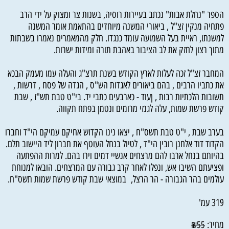
הספר "נחלת אבות" נכתב בעיירות רוסיה, בשנות צר ומצוק על ידי הרב
פתחיה מנקין זצ"ל , ביאורי המשנה מיוחדים בהתאמת אומר המשנה
למשנתו, ראיית בעל השמועה עומד כנגדו. חלק מהמאמרים נאמרו בשבתות
מתוך רצון לחזק את לב הציבור באהבת תורה ומידות ישרות.
המחבר זצ"ל זכה לעלות לארץ הקודש בשנת תרצ"ג והעלה עמו מעמק הבכא
את כתביו הרבים , בהם ביאורים לאגדות הש"ס , הגדה של פסח , דרשות ,
תשובות הלכתיות רבות , ןעוד - כארבעים כתבי יד. בי"ט טבת תש"ז , שבת
קודש פרשת שמות, עלה לגנזי מרומים ונטמן בפתח תקווה.
בערב שבת , י"ט טבת תשס"ח , יצאו נינו הקדוש אחיקם עמיקם הי"ד וחברו
הקדוד דוד אלחנן רובין הי"ד , לטיול בנחל העוטף את חברון ליד היישוב תלם.
בהיותם בנחל ארבו להם מרצחים אנשיי דמים וירו בהם. למרות ההפתעה
ופציעתם השיבו אש, ונפלו לאחר קרב גבורה עם המרצחים. הובאו למנוחת
עולמים בהר הגבורה - הר הרצל, במוצאי שבת קודש פרשת שמות תשס"ח.
319 עמ'
מחיר:
₪
55