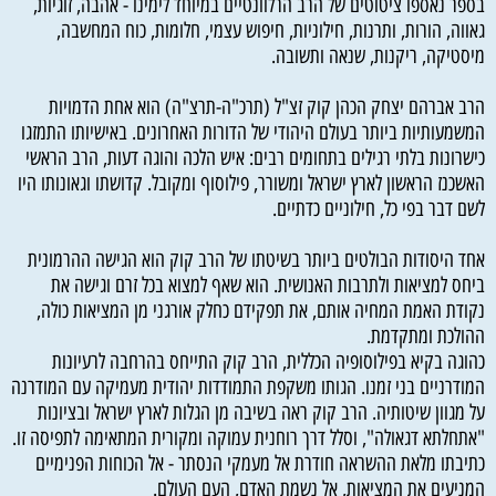
בספר נאספו ציטוטים של הרב הרלוונטיים במיוחד לימינו - אהבה, זוגיות,
גאווה, הורות, ותרנות, חילוניות, חיפוש עצמי, חלומות, כוח המחשבה,
מיסטיקה, ריקנות, שנאה ותשובה.
הרב אברהם יצחק הכהן קוק זצ"ל (תרכ"ה-תרצ"ה) הוא אחת הדמויות
המשמעותיות ביותר בעולם היהודי של הדורות האחרונים. באישיותו התמזגו
כישרונות בלתי רגילים בתחומים רבים: איש הלכה והוגה דעות, הרב הראשי
האשכנז הראשון לארץ ישראל ומשורר, פילוסוף ומקובל. קדושתו וגאונותו היו
לשם דבר בפי כל, חילוניים כדתיים.
אחד היסודות הבולטים ביותר בשיטתו של הרב קוק הוא הגישה ההרמונית
ביחס למציאות ולתרבות האנושית. הוא שאף למצוא בכל זרם וגישה את
נקודת האמת המחיה אותם, את תפקידם כחלק אורגני מן המציאות כולה,
ההולכת ומתקדמת.
כהוגה בקיא בפילוסופיה הכללית, הרב קוק התייחס בהרחבה לרעיונות
המודרניים בני זמנו. הגותו משקפת התמודדות יהודית מעמיקה עם המודרנה
על מגוון שיטותיה. הרב קוק ראה בשיבה מן הגלות לארץ ישראל ובציונות
"אתחלתא דגאולה", וסלל דרך רוחנית עמוקה ומקורית המתאימה לתפיסה זו.
כתיבתו מלאת ההשראה חודרת אל מעמקי הנסתר - אל הכוחות הפנימיים
המניעים את המציאות, אל נשמת האדם, העם העולם.