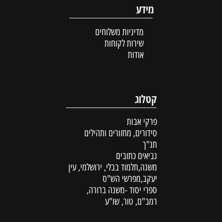
מידע
מדיניות משלוחים
שירות לקוחות
אודות
קטלוג
פרקי אבות
סידורים, מחזורים ותהילים
תנ"ך
נביאים כתובים
משנה,תלמוד בבלי, ירושלמי, עין
יעקב,מפרשי הש"ס
ספרי יסוד -משנה ברורה,
רמב"ם, טור, שו"ע