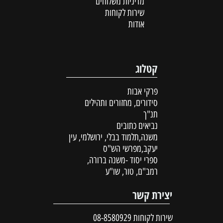
מדיניות משלוחים
שירות לקוחות
אודות
קטלוג
פרקי אבות
סידורים, מחזורים ותהילים
תנ"ך
נביאים כתובים
משנה,תלמוד בבלי, ירושלמי, עין
יעקב,מפרשי הש"ס
ספרי יסוד -משנה ברורה,
רמב"ם, טור, שו"ע
יצירת קשר
שירות לקוחות
08-8580929