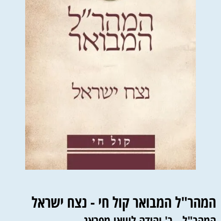
המהר"ל המבואר קול חי - נצח ישראל
המהר"ל - ר' יהודה ליוואי מפראג.