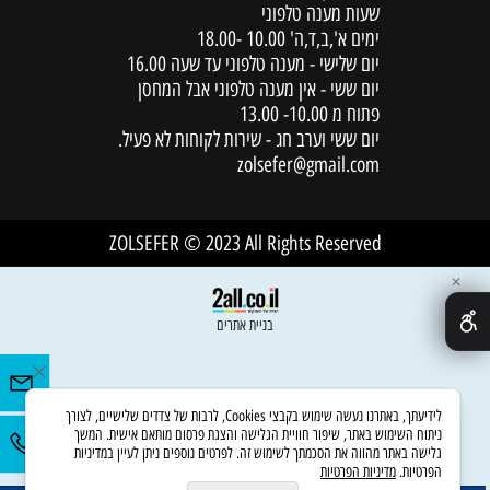
שעות מענה טלפוני
ימים א',ב,ד,ה' 10.00 -18.00
יום שלישי - מענה טלפוני עד שעה 16.00
יום ששי - אין מענה טלפוני אבל המחסן
פתוח מ 10.00- 13.00
יום ששי וערב חג - שירות לקוחות לא פעיל.
zolsefer@gmail.com
ZOLSEFER © 2023 All Rights Reserved
✕
בניית אתרים
לידיעתך, באתרנו נעשה שימוש בקבצי Cookies, לרבות של צדדים שלישיים, לצורך
ניתוח השימוש באתר, שיפור חוויית הגלישה והצגת פרסום מותאם אישית. המשך
גלישה באתר מהווה את הסכמתך לשימוש זה. לפרטים נוספים ניתן לעיין במדיניות
הפרטיות.
מדיניות הפרטיות