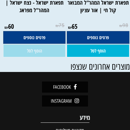
תפארת ישראל המהר"ל המבואר
תפארת ישראל - נצח ישראל |
קול חי | אור עציון
המהר"ל מפראג
אין במלאי
60
75
65
98
₪
₪
₪
₪
פרטים נוספים
פרטים נוספים
הוסף לסל
הוסף לסל
וצרים אחרונים שנצפו
FACEBOOK
INSTAGRAM
מידע