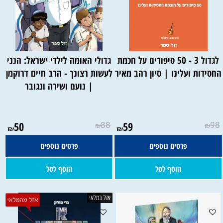
לגדול 3 - 50 סיפורים על חכמת
גדולי האומה לילדי ישראל: הנני
חסידות ועלינו | סיון רהב מאיר
לעשות רצונך - הרב חיים דרוקמן
| נועם ושירה ונגובר
50
88
59
98
₪
₪
₪
₪
פרטים נוספים
פרטים נוספים
הוסף לסל
הוסף לסל
אזל במלאי