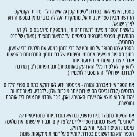
בספר, היוצא לאור בסדרת "סיפור קטן על איש גדול"- סדרת הקומיקס
החדשה מבית ספריית בית אל, מתמקדת העלילה ברבי נחמן במסעו הידוע
לארץ ישראל.
בראשית הספר מופיעה "תעודת זהות", המספקת מידע בסיסי לקורא
המתעניין: מפרטי ביוגרפיה בסיסיים ועד לתיאור תמציתי (מאוד) של דרכו
הרוחנית.
בספר עצמו מסופר על חוויותיו של רבי נחמן במסע עם תלמידו רבי שמעון.
בתוך הסיפור מופיעים אמרותיו וסיפוריו של רבי נחמן: החכם ותם בהופעות
אורח קצרות, ואמרותיו הידועות יותר
('העיקר לא לפחד כלל' הוא זועק באותנטיות) וגם הפחות ('בין מדרגה
למדרגה יש חלל' הוא מסביר לתלמידו).
את הספר אייר אברהם זמורה - אנימטור ידוע לאו דווקא בתחום ספרי הילדים
הדוסים (קרלו וביסלי הם יצירות יותר מוכרות שלו). לדבריו, באיור דמויות
יהודיות הוא מוצא את ייעודו האמיתי. ואכן, ניכר שהדמויות צוירו ביד אוהבת
ומוכשרת.
את הסיפור כתבה רננית פרשני, גם היא מוכרת יותר כתסריטאית של
"סרוגים" מאשר ככותבת ספרי ילדים על צדיקים, וגם היא עשתה את מלאכה
נאמנה: הסיפור מעניין והקצב מדויק.
הספר הוא מהראשונים בסדרת קומיקס על דמויות מתקופות שונות