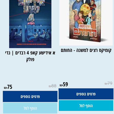
קומיקס רצים למשנה - החותם
א אידישע קאפ 4 רבדים | גדי
פולק
אין במלאי
59
79
₪
75
88
₪
₪
₪
פרטים נוספים
פרטים נוספים
הוסף לסל
הוסף לסל