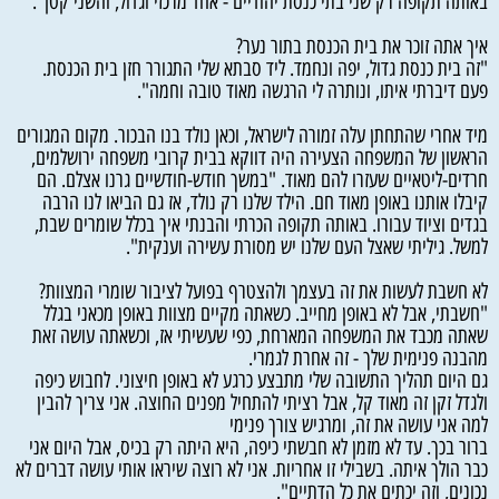
באותה תקופה רק שני בתי כנסת יהודיים - אחד מרכזי וגדול, והשני קטן".
איך אתה זוכר את בית הכנסת בתור נער?
"זה בית כנסת גדול, יפה ונחמד. ליד סבתא שלי התגורר חזן בית הכנסת.
פעם דיברתי איתו, ונותרה לי הרגשה מאוד טובה וחמה".
מיד אחרי שהתחתן עלה זמורה לישראל, וכאן נולד בנו הבכור. מקום המגורים
הראשון של המשפחה הצעירה היה דווקא בבית קרובי משפחה ירושלמים,
חרדים-ליטאיים שעזרו להם מאוד. "במשך חודש-חודשיים גרנו אצלם. הם
קיבלו אותנו באופן מאוד חם. הילד שלנו רק נולד, אז גם הביאו לנו הרבה
בגדים וציוד עבורו. באותה תקופה הכרתי והבנתי איך בכלל שומרים שבת,
למשל. גיליתי שאצל העם שלנו יש מסורת עשירה וענקית".
לא חשבת לעשות את זה בעצמך ולהצטרף בפועל לציבור שומרי המצוות?
"חשבתי, אבל לא באופן מחייב. כשאתה מקיים מצוות באופן מכאני בגלל
שאתה מכבד את המשפחה המארחת, כפי שעשיתי אז, וכשאתה עושה זאת
מהבנה פנימית שלך - זה אחרת לגמרי.
גם היום תהליך התשובה שלי מתבצע כרגע לא באופן חיצוני. לחבוש כיפה
ולגדל זקן זה מאוד קל, אבל רציתי להתחיל מפנים החוצה. אני צריך להבין
למה אני עושה את זה, ומרגיש צורך פנימי
ברור בכך. עד לא מזמן לא חבשתי כיפה, היא היתה רק בכיס, אבל היום אני
כבר הולך איתה. בשבילי זו אחריות. אני לא רוצה שיראו אותי עושה דברים לא
נכונים, וזה יכתים את כל הדתיים".