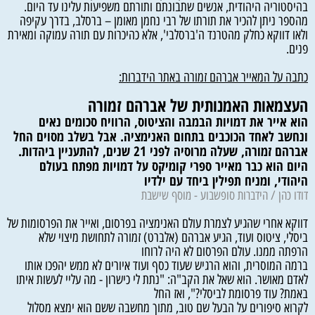
בהיסטוריה היהודית, אנשים שתבונתם ותורתם משפיעות עלינו עד היום.
מהספר ניתן להכיר את תורתו של רבי נחמן מאומן – ברסלב, בדרך עקיפה
ולאו דווקא כחלק מהטרנד ה'ברסלבי', אלא כהיכרות עם תורה עמוקה ומאירת
פנים.
כתבה על המאייר אברהם זמורה באתר הידברות:
העצמאות האמנותית של אברהם זמורה
הוא אייר את דמויות הבמבה והציטוס, הרוויח סכומים נאים
ונחשב לאחד הכוכבים בתחום האנימציה. אבל בשלב מסוים החל
אברהם זמורה, שעלה מרוסיה לפני 21 שנים, להתעניין ביהדות.
היום הוא כבר מאייר ספרי קומיקס על דמויות מפתח בעולם
היהודי, ומניח תפילין ביחד עם ילדיו
דודו כהן / הידברות סופשבוע - מוסף שישבת
דווקא אחרי שהגיע לצמרת עולם האנימציה בפרסום, ואייר את הפרסומות של
ביסלי, ציטוס ועוד, הגיע אברהם (אלברט) זמורה לתחושת מיצוי שלא
הרפתה ממנו. עולם הפרסום לא היה לרוחו
ברמה המוסרית, והוא הרגיש שעוד כסף ועוד איורים לא ממש יהפכו אותו
לאדם מאושר. הוא שאל את הקב"ה: "נתת לי כישרון - מה עליי לעשות איתו
באמת? עוד פרסומת לביסלי?", ואז החל
לקרוא סיפורים על הבעל שם טוב, מתוך מחשבה ששם הוא ימצא מסלול