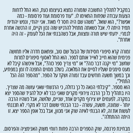
במקביל לתהליך התשובה שזמורה נמצא בעיצומו כעת, הוא החל לדחות
הצעות עבודה שפחות התאימו לו. "עוד פרסומת ועוד פרסומת - כמה
אפשר?", הוא שואל. "משהו שם היה חסר לי מאוד. אני יהודי, ונפש יהודית
תמיד היתה לי. אבל כשאתה מתחיל להרגיש שזה נכון וקיים, זו הרגשה אחרת
לגמרי. ידעתי שיש תורה ומצוות, אבל כשהבנתי את הכל לעומק - זה היה
אחרת".
זמורה קרא סיפורי חסידות של הבעל שם טוב, ופתאום חדרה אליו תחושה
פנימית שהוא חייב לאייר אותם לספר. הוא החל לאסוף סיפורים למרות
שחשב "מי יקנה דבר כזה?" או "מי צריך ספר כזה?", אבל איכשהו קיבל לא
מעט סימנים שעליו לסיים את המלאכה. בשלב מסוים התפנה לו זמן במפתיע,
וכך במשך תשעה חודשים עבד זמורה ושקד על הספר. "מהספר הזה הכל
התחיל",
הוא מספר. "קיבלתי הנאה כל כך גדולה, כי הרגשתי שאני עושה מה שצריך.
היו בתהליך כל כך הרבה צירופי מקרים שאני כבר לא יכול להגיד שהספר יצא
במקרה. לפעמים יש צירוף מקרים אחד, שניים, שלושה, אבל כשהיו הרבה
יותר - שמונה, תשעה, עשרה - כבר הבנתי ששום דבר לא מקרי. לא תכננתי
לעשות את זה, לא הבנתי לאיזה שוק אני מכוון, אבל בכל אופן הספר יצא. זו
היתה ההתחלה".
מבחינת פרנסה, שוק הספרים הרבה פחות רווחי משוק האנימציה והפרסום.