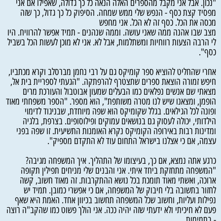
"נכון. אבל אני מקבל מהספרים האלה הנאה כל כך גדולה, שאפילו אם אני
מפסיד קצת כסף - הנפש שלי ממש שמחה. הסיפוק כל כך גדול, כך שזה
מכסה את הכל. כסף זה לא הכל. אני מחפש
מצב שבו אהנה ממה שאני עושה. וממה שנהנים - תמיד אפשר להרוויח. היו
לי הרבה הצעות רווחיות ומשתלמות, אבל לא. אני לא מוכן לעשות הכל בשביל
כסף".
אחרי שהחליט להוציא ספר קומיקס גם על רבי נחמן מברסלב וקרא מכתביו,
חיפש זמורה הוצאת ספרים שתצטרף להרפתקה. "הגעתי לספריית בית אל,
מצאתי שם אנשים נפלאים כמו הבעלים שמעון אבוטבול והעורכת מרים
הופמן, ומצאנו שיש לנו מטרה משותפת", הוא מספר. "הספר משפחתי מאוד
ופונה לכל הגילאים. בגלל שקומיקס הוא שפה מיוחדת, שבניגוד לדימוי
הילדותי, יכולה לעסוק גם בנושאים עמוקים ופילוסופים. בצרפת, בלגיה
ומדינות רבות באירופה הקומיקס נקרא האומנות התשיעית. זו שפה בפני
עצמה, אם כי אצלנו בישראל התחום עוד לא התקדם מספיק".
כרגע אתה נמצא, אם כך, בעיצומו של התהליך. איך המשפחה מגיבה?
"המשפחה מתחזקת ביחד איתי. אני והבנים שלי מניחים תפילין תקופה
ארוכה, ואשתי מאוד תומכת בכל נושא ההתקרבות. זה מאוד חשוב, קשה
לחזור בתשובה בלי חיבוק של המשפחה, אם כי אפשרי כמובן. תמיד יש
נפילות ועליות, וחשוב שכל המשפחה תחשוב בכיוון אחד. האמת היא שאף
פעם לא חיכיתי ולא ידעתי שזה יהיה ככה. אני הולך פשוט כמו שהקב"ה רוצה
- בתמימות.