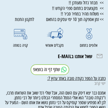
>> מבחר גדול ומעודכן !!
>> מקצוענים בתחום ספרי הקודש !!
>> משלוח מהיר במחיר סביר !!
>> זמן אספקה תוך 10 ימי עסקים בהתאם לתקנון החנות
אלופים בתחום
מקבלים אשראי
קניה בטוחה
שאל אותנו בE-MAIL
שתף דף זה בווצאפ
כתבה על הספר נקודה טובה באתר ערוץ 7:
ישי קרוב
אמנם כבר יצא דיסק עם השם הזה, אבל שולי רנד שאב את השראתו מרבו,
ו"נקודה טובה" הוא אולי הסמל המסחרי הבולט ביותר של רבי נחמן.
לכן לא מפתיע שספר קומיקס על רבי נחמן נושא את אותו השם - המעיד על
נושא הספר: לחפש את הנקודה הטובה שבכל אדם.