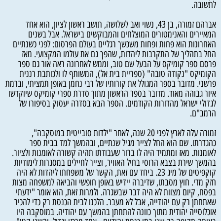
לתשובה.
אברהם זמורה, בן 43, נשוי ואב לשלושה, תושב ראשון לציון, הוא אחד
המאיירים והאנימטורים המוצלחים והמבוקשים בישראל. אבל בשנים
האחרונות הוא פחות ופחות משכשך רגליים בעולם הפרסום: לפני כשנתיים
החל בתהליך של התקרבות ליהדות, שהפך גם את עולמו המקצועי. מאז
פרסם ספר קומיקס על הבעל שם טוב, וממש לאחרונה ראה אור גם ספר
הקומיקס "נקודה טובה" (ספריית בית אל), המשותף לו ולכותבת רננית
פרשני. מדובר בספר המגולל את קורותיו של רבי נחמן באופן תמציתי, וברמת
איור גבוהה מאוד. מדובר בספר הראשון מתוך סדרת ספרי קומיקס שיוקדשו
לגדולי ישראל מהדורות הקודמים. הספר הבא בסדרה יעסוק בסיפורו של
הרמב"ם.
זמורה עלה לארץ לפני 20 שנה, לאחר "ילדות סובייטית במוסקבה",
כהגדרתו. שם הוא החל לצייר מגיל שנתיים, ובהמשך למד בבית ספר
לאומנות. מאז ומתמיד היה לו ברור שעבודתו תהיה קשורה לאומנות ולציור.
בהמשך שירת בצבא הרוסי בחיל האוויר, וצייר לחיילים במסגרות לימודיות
קוקפיטים של מיג 23. ביחד עם זאת, הקשר של משפחתו ליהדות לא היה
חזק מדי. חוץ מסבתו, שדיברה יידיש באופן חופשי והביאה למשפחה מצות
בפסח, קיום מצוות לא היה דבר שבשגרה. ולמרות זאת, הוא אומר "ידעתי
שאתחתן רק עם יהודייה, אבל לא מעבר. הלכנו לבית הכנסת רק כדי להכיר
אוכלוסייה יהודית מתוך כוונה להתחתן בהמשך עם יהודיה. במוסקבה היו