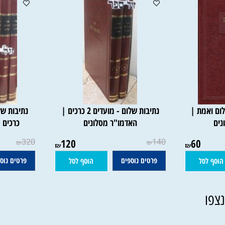
אמת |
נתיבות שלום - מועדים 2 כרכים |
האדמו"ר מסלונים
כרכים | ה
320
120
140
60
₪
₪
₪
₪
פרטים נוספים
פרטים נוספים
סל
הוסף לסל