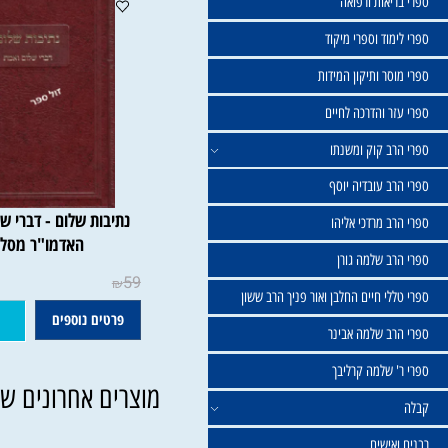
שול
יאות ורפואה
וד וספרי מיקוד
ר ותיקון המידות
ר והדרכה לחיים
ב קוק ומשנתו
ב עובדיה יוסף
נתיבות שלום - דברי שלום ו
 מרדכי אליהו
האדמו"ר מסלונים
ב שלמה גורן
59
₪
י חיים החלבן ואור פניך הרב ששון
פרטים נוספים
הוסף ל
ב שלמה אבינר
 שלמה קרליבך