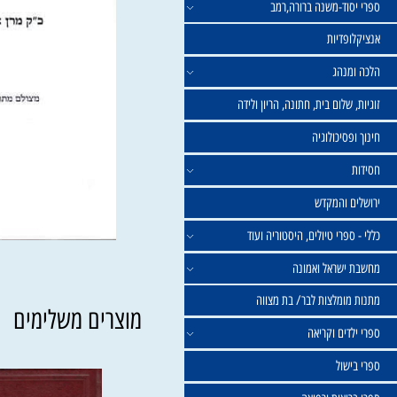
וד-משנה ברורה,רמב
פדיות
נהג
שלום בית, חתונה, הריון ולידה
סיכולוגיה
 והמקדש
פרי טיולים, היסטוריה ועוד
שראל ואמונה
ומלצות לבר/ בת מצווה
מוצרים משלימים
ים וקריאה