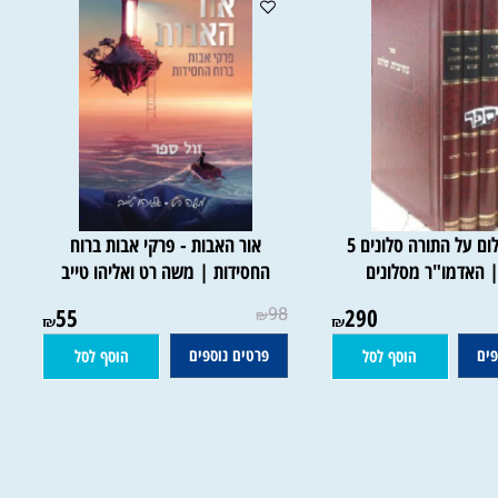
נתיבות שלום על התורה סלונים 5
אור האבות - פרקי אבות ברוח
אדמו"ר מסלונים
החסידות | משה רט ואליהו טייב​
55
98
290
₪
₪
₪
פרטים נוספים
הוסף לסל
הוסף לסל