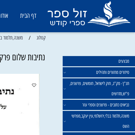
דף הבית
אודות
/
קטלוג
משנה,תלמוד בבלי,ירו
נתיבות שלום פרקי אב
מחזורים ותהילים
ק"ג, חוק לישראל, חומשים, פרשנים,
רשים
תובים - פרשנים וספרי עזר
מוד בבלי,ירושלמי,עין יעקב,מפרשי