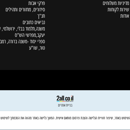
קטלוג
ת משלוחים
פרקי אבות
לקוחות
סידורים, מחזורים ותהילים
תנ"ך
נביאים כתובים
משנה,תלמוד בבלי, ירושלמי, עין
יעקב,מפרשי הש"ס
ספרי יסוד -משנה ברורה, רמב"ם,
טור, שו"ע