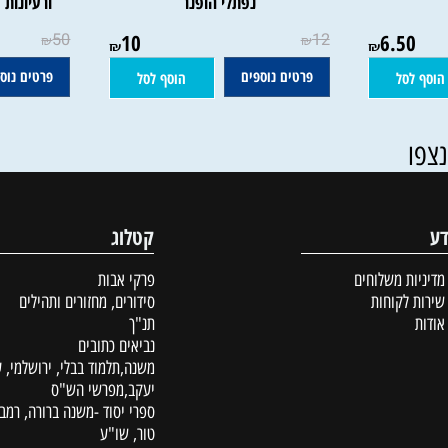
ות לטו
מה אברך - מדריך ברכות הנהנין |
טו"ב הארץ - ס
נפתלי הופנר
ורעיונות | נת
50
10
12
6.5
₪
₪
₪
₪
פרטים נוספים
פרטים נוספים
סל
הוסף לסל
קטלוג
ת משלוחים
פרקי אבות
לקוחות
סידורים, מחזורים ותהילים