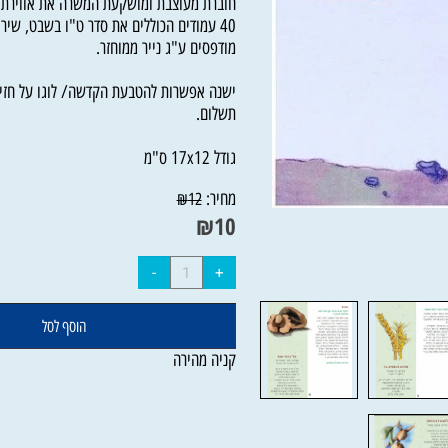
חוברת מעוצבת ומושקעת המשרה את אווירת טו 
40 עמודים הכוללים את סדר ט"ו בשבט, שירי א"
מודפסים ע"ג נייר ממוחזר.
ישנה אפשרות להטבעת הקדשה/ לוגו על חזית 
תשלום.
גודל 17x12 ס"מ
מחיר:
₪
12
₪
10
הוסף לסל
קניה מהירה