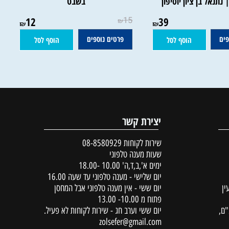
דר טו בשבט, סיפורים
פרי עץ הדר - סדר הלימוד לט"ו
נאל בן ציון יוסיפון
בשבט
12
15
39
₪
₪
₪
פרטים נוספים
הוסף לסל
הוסף לסל
יצירת קשר
שירות לקוחות
08-8580929
שעות מענה טלפוני