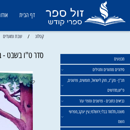
דף הבית
אודות
/
/
קטלוג
שבת ומועדים
סדר ט"ו בשבט - בתוס
מחזורים ותהילים
ק"ג, חוק לישראל, חומשים, פרשנים,
רשים
תובים - פרשנים וספרי עזר
מוד בבלי,ירושלמי,עין יעקב,מפרשי