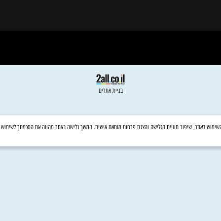
תנ"ך
נביאים כתובים
משנה,תלמוד בבלי, ירושלמי, עין
יעקב,מפרשי הש"ס
ספרי יסוד -משנה ברורה, רמב"ם,
טור, שו"ע
בניית אתרים