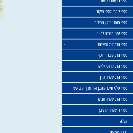
שול
יאות ורפואה
וד וספרי מיקוד
ר ותיקון המידות
ר והדרכה לחיים
ב קוק ומשנתו
ב עובדיה יוסף
 מרדכי אליהו
ב שלמה גורן
י חיים החלבן ואור פניך הרב ששון
ב שלמה אבינר
 שלמה קרליבך