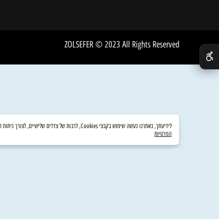
אודות
ZOLSEFER © 2023 All Rights Reserved
לידיעתך, באתרנו נעשה שימוש בקבצי Cookies, לרבות של צדדים שלישיים, לצורך ניתוח השימוש באתר, שיפור חוויית הגלישה והצגת פרסום מותאם אישית. המשך גלישה באתר מהווה את הסכמתך לשימוש זה. לפרטים נוספים ניתן לעיין במדיניות הפרטיות.
הפרטיות