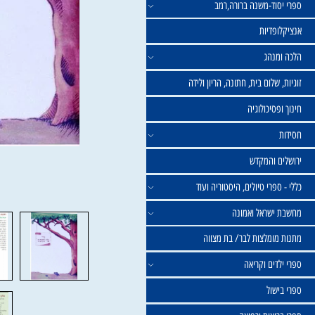
וד-משנה ברורה,רמב
פדיות
נהג
שלום בית, חתונה, הריון ולידה
סיכולוגיה
 והמקדש
פרי טיולים, היסטוריה ועוד
שראל ואמונה
ומלצות לבר/ בת מצווה
ים וקריאה