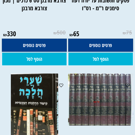
פסקים ותשובות על יורה דעה
צורבא מרבנן סט 6 כרכים | מכון
סימנים ר"מ - רס"ו
צורבא מרבנן
330
500
65
75
₪
₪
₪
₪
פרטים נוספים
פרטים נוספים
הוסף לסל
הוסף לסל