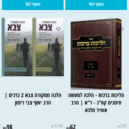
הוסף לסל
הוסף לסל
הליכות ברכות - הלכה למעשה
הלכה ממקורה צבא 2 כרכים |
סימנים קס"ג - ר"א | הרב
הרב יוסף צבי רימון
אופיר מלכא
98
176
62
70
₪
₪
₪
₪