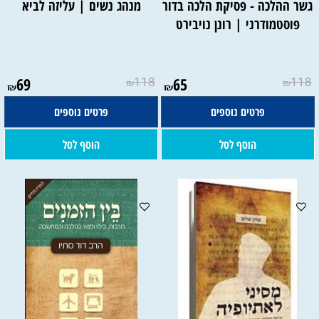
גשר ההלכה - פסיקת הלכה בדור
מנהג נשים | עליזה לביא
פוסטמודרני | רונן נויבירט
69
118
65
118
₪
₪
₪
₪
פרטים נוספים
פרטים נוספים
הוסף לסל
הוסף לסל