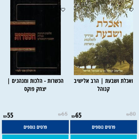
ואכלת ושבעת | הרב אלישיב
הכשרות - הלכות ומנהגים |
קנוהל
יצחק פוקס
55
65
65
80
₪
₪
₪
₪
פרטים נוספים
פרטים נוספים