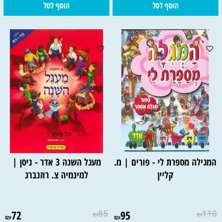
הוסף לסל
הוסף לסל
המגילה מספרת לי - פורים | מ.
מעגל השנה 3 אדר - ניסן |
קליין
למינמיה צ. רוזנברג
72
85
95
110
₪
₪
₪
₪