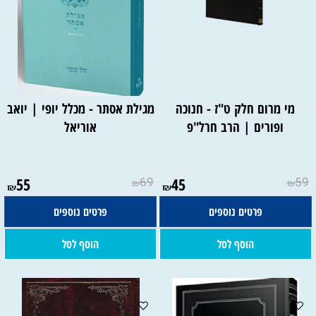
מי מרום חלק ט"ז - חנוכה
מגילת אסתר - מכלל יופי | יואב
ופורים | הרב חרל"פ
אוריאל
55
69
45
59
₪
₪
₪
₪
פרטים נוספים
פרטים נוספים
הוסף לסל
הוסף לסל