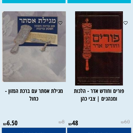
פורים וחודש אדר - הלכות
מגילת אסתר עם ברכת המזון -
ומנהגים | צבי כהן
כחול
6.50
8
48
60
₪
₪
₪
₪