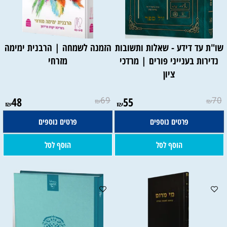
שו"ת עד דידע - שאלות ותשובות
הזמנה לשמחה | הרבנית ימימה
נדירות בענייני פורים | מרדכי
מזרחי
ציון
48
69
55
70
₪
₪
₪
₪
פרטים נוספים
פרטים נוספים
הוסף לסל
הוסף לסל
*
בחר/י:
א מקהלה