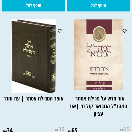
הוסף לסל
הוסף לסל
אור חדש על מגילת אסתר -
אוצר המגילה אסתר | עוז והדר
המהר"ל המבואר קול חי |אור
עציון
34
35
65
85
₪
₪
₪
₪