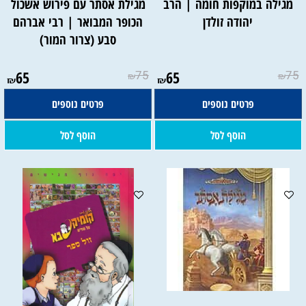
מגילה במוקפות חומה | הרב
מגילת אסתר עם פירוש אשכול
יהודה זולדן
הכופר המבואר | רבי אברהם
סבע (צרור המור)
65
75
65
75
₪
₪
₪
₪
פרטים נוספים
פרטים נוספים
הוסף לסל
הוסף לסל