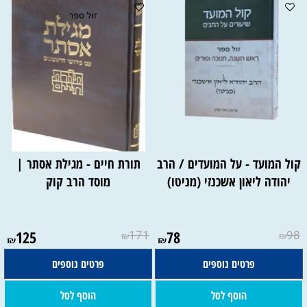
קול המועד - על המועדים / הרב
תורת חיים - מגילת אסתר |
יהודה ליאון אשכנזי (מניטו)
מוסד הרב קוק
125
171
78
98
₪
₪
₪
₪
פרטים נוספים
פרטים נוספים
הוסף לסל
הוסף לסל