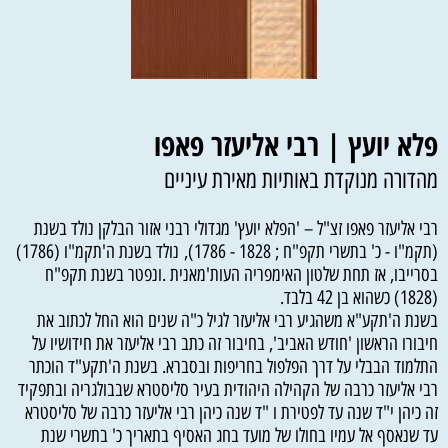
פלא יועץ | רבי אליעזר פאפו
מהדורה מנוקדת באותיות מאירת עיניים
רבי אליעזר פאפו זצ"ל – 'הפלא יועץ' מגדולי רבני אזור הבלקן נולד בשנת
(תקמ"ו - כ' בתשרי תקפ"ח ; 1828 - 1786), נולד בשנת ה'תקמ"ו (1786)
בסרייבו, אז תחת שלטון האימפריה העות'מאנית .ונפטר בשנת תקפ"ח
(1828) כשהוא בן 42 בלבד.
בשנת ה'תקע"א משהגיע רבי אליעזר לגיל כ"ה שנים הוא החל לכתוב את
חיבורו הראשון 'חודש האביב', בחיבור זה כתב רבי אליעזר את חידושיו על
התלמוד הבבלי על דרך הפלפול בחריפות ובסברא. בשנת ה'תקע"ד הוכתר
רבי אליעזר כרבה של הקהילה היהודית בעיר סליסטרא שבבולגריה ובתפקיד
זה כיהן י"ד שנה עד לפטירת ו "ד שנה כיהן רבי אליעזר כרבה של סליסטרא
עד שנאסף אל עמיו בחולו של מועד בחג האסיף בתאריך כ' בתשרי שנת