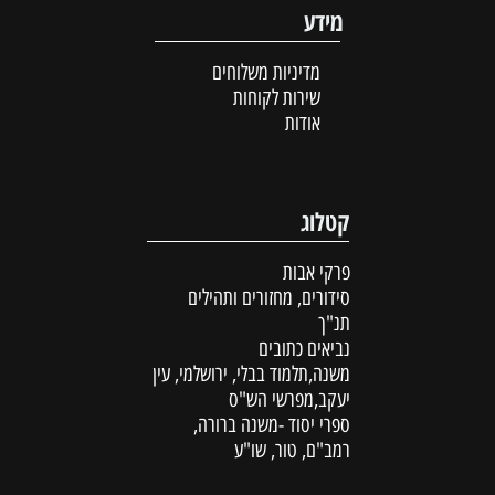
מידע
מדיניות משלוחים
שירות לקוחות
אודות
קטלוג
פרקי אבות
סידורים, מחזורים ותהילים
תנ"ך
נביאים כתובים
משנה,תלמוד בבלי, ירושלמי, עין
יעקב,מפרשי הש"ס
ספרי יסוד -משנה ברורה,
רמב"ם, טור, שו"ע