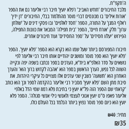
ה'תקפ"ח.
מלבד החיבורים 'חודש האביב' ו'פלא יועץ' חיבר רבי אליעזר גם את הספר
'אורות אילים' בו מכונסים דברי מוסר מהתלמוד בבלי, החיבורים 'דן ידין'
ו'אלף המגן' על התורה, הספר 'חסד לאלפים' ובו פסקי דינים על 'שולחן
ערוך' חלק 'אורח חיים', הספר 'בית תפילה' המבאר את כוונות התפילה,
הפירוש 'יעלזו חסידים' על 'ספר החסידים' ועוד חיבורים אחרים.
חיבורו המפורסם ביותר שעל שמו הוא נקרא הוא הספר 'פלא יועץ'. הספר
'פלא יועץ' הוא ספר מוסר ומושגים יהודיים אותו חיבר רבי אליעזר לפי
נושאים על סדר האלפ"א בית"א, הערכים בספר נכתבו בשפה יפה ונקייה
השווה לכל נפש, הערך הראשון בספר הוא 'אהבה לקדוש ברוך הוא' והערך
האחרון הוא 'תשועה' כשבין שני ערכים אלו מצויים כל עיקרי היהדות. את
סיבת מתן השם 'פלא יועץ' מסביר רבי אליעזר בהקדמה לספר וכך הוא כותב
'קראתי שם הספר הזה פל"א יועץ כי בתיבת פלא רמוז שמי הדל באלפי
אליעזר פאפו ס"ט יועץ אנוכי לעצמי ולאנשי גילי אנשי סגולה'. הספר פלא
יועץ הוא כיום ספר מוסר נפוץ ביותר הנלמד בכל העולם כולו.
מחיר:
₪
40
₪
35