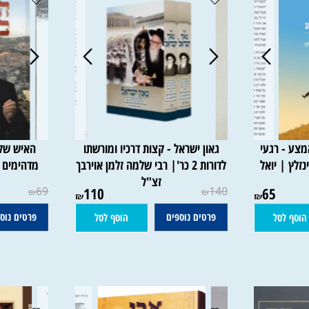
רגעי
גאון ישראל - קצות דרכיו ומורשתו
האיש שלנו ב
 יואל
לדורות 2 כר'| רבי שלמה זלמן אוירבך
מדהימים מהר
זצ"ל
י
69
110
140
65
₪
₪
₪
₪
פרטים נוספים
פרטים נוספים
סל
הוסף לסל