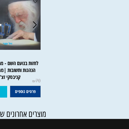
לחזות בנועם השם - מראות ע
הנהגות ותשובות |ממרן הג
קניבסקי זצ"ל
70
₪
פרטים נוספים
הוסף ל