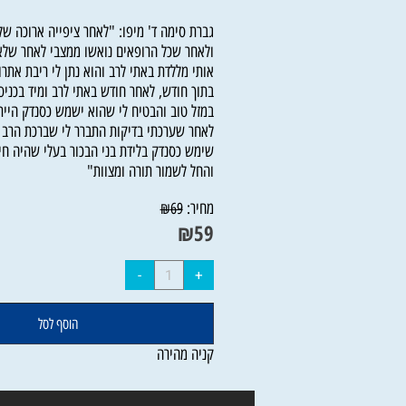
מיד כשהחל להפריש את הכסף לקניית ארבע מינ
ומידי שנה אנו חוגגים בשמחה את חג סוכות"
ולאחר שכל הרופאים נואשו ממצבי לאחר שלא רא
אותי מללדת באתי לרב והוא נתן לי ריבת אתרוגים
בתוך חודש, לאחר חודש באתי לרב ומיד בכניסה ל
במזל טוב והבטיח לי שהוא ישמש כסנדק הייתי ב
לאחר שערכתי בדיקות התברר לי שברכת הרב התק
שימש כסנדק בלידת בני הבכור בעלי שהיה חילוני
והחל לשמור תורה ומצוות"
מחיר:
₪
69
₪
59
הוסף לסל
קניה מהירה