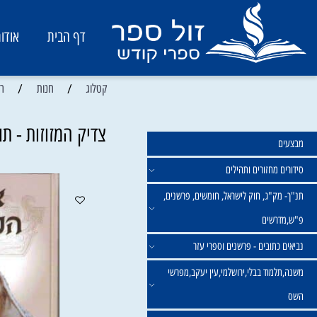
דף הבית
אודות
/
/
קטלוג
חנות
רבנים וא
צדיק המזוזות - תולדות
מחזורים ותהילים
ק"ג, חוק לישראל, חומשים, פרשנים,
רשים
תובים - פרשנים וספרי עזר
מוד בבלי,ירושלמי,עין יעקב,מפרשי