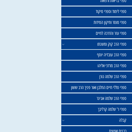
שול
יאות ורפואה
וד וספרי מיקוד
ר ותיקון המידות
ר והדרכה לחיים
ב קוק ומשנתו
ב עובדיה יוסף
 מרדכי אליהו
ב שלמה גורן
י חיים החלבן ואור פניך הרב ששון
ב שלמה אבינר
 שלמה קרליבך