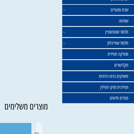
ישים
עדים
וטנשטיין
טיינזלץ
חסידית
ים
ברוח היהדות
ותיקי תפילין
דשים
מוצרים משלימים