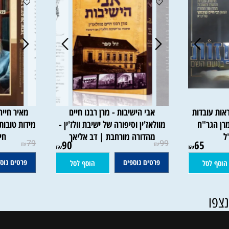
ובדות
אבי הישיבות - מרן רבנו חיים
מאיר חייהם 
ר"ח
מוולאז'ין וסיפורה של ישיבת וולז'ין -
מידות טובות ו
מהדורה מורחבת | דב אליאך
חיים 
79
90
99
65
₪
₪
₪
₪
פרטים נוספים
פרטים נוספים
סל
הוסף לסל