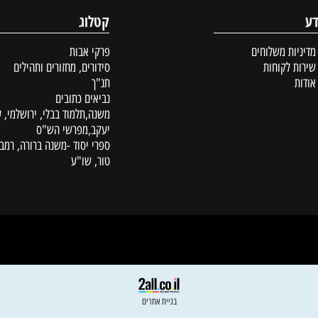
קטלוג
ת משלוחים
פרקי אבות
לקוחות
סידורים, מחזורים ותהילים
תנ"ך
נביאים כתובים
משנה,תלמוד בבלי, ירושלמי, עין
יעקב,מפרשי הש"ס
ספרי יסוד -משנה ברורה, רמב"ם,
טור, שו"ע