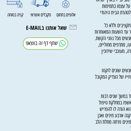
 זצ"ל בארץ ישראל
 עצמו בתמימות
רת הבית היהודי
אלופים בתחום
מקבלים אשראי
קניה בטוחה
יבים וללא כל
שאל אותנו בE-MAIL
עד השעות המאוחרות
ם מכל גווני הקשת.
שתף דף זה בווצאפ
מתרפים מחוליים,
מעוכבי שידוכין
ים שונים לוקטו
ו של הצדיק המקובל
משך שנים רבות
ז במחלקת טיפול
 הורה לו להפריש
ארבע מינים ואכן