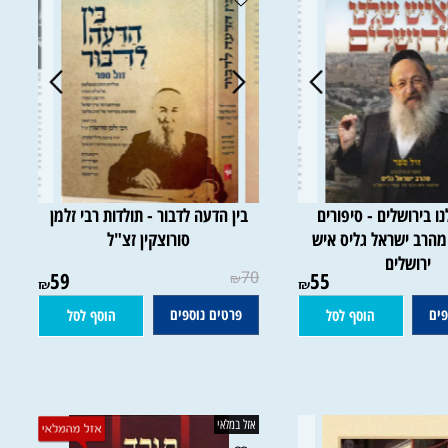
ירושלים - סיפורים
בין הדעה לדבור - תולדות רבי זלמן
ב ישראל גליס איש
סורוצקין זצ"ל
רושלים
59
70
55
₪
₪
₪
פרטים נוספים
הוסף לסל
הוסף לסל