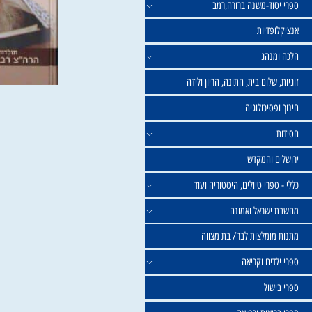
וד-משנה ברורה,רמב
פדיות
נהג
שלום בית, חתונה, הריון ולידה
סיכולוגיה
 והמקדש
פרי טיולים, היסטוריה ועוד
שראל ואמונה
ומלצות לבר/ בת מצווה
ים וקריאה