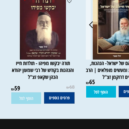
אזל במלאי
של ישראל- הנהגות,
תורה יבקשו מפיהו - תולדות חייו
מעשים מופלאים | הרב
והנהגות בקודש של רבי שמעון יהודא
דרוקמן זצ"ל
הכהן שקאפ זצ"ל
65
אין במלאי
₪
59
68
₪
₪
הוסף לסל
פרטים נוספים