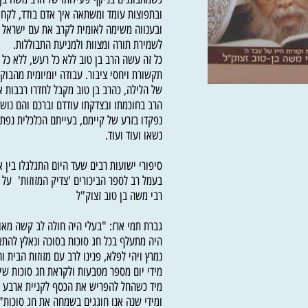
כשמתבוננים בניקף פעילותו של הרב משה בן טוב
ובתפוצות עומד ומשתאה איך אדם בודד, לקח על
ובענווה משימה לאומית לקרב את עם ישראל לטה
לשמירת תורה ומצוות ולמניעת התבוללות.
כל זה עשה הרב בן טוב ללא כל רעש, ללא כל תקצ
תקשורת ויחסי ציבור. עבודה יומיומית מהבוקר 
של הלילה, כהרב בן טוב מקבל לחדרו רבבות אנשי
הרב בחוכמתו ובצדקתו עודדם וברכם והם נושעו, 
נפקדו בזרע של קיימם, בעייתם הכלכלית נפתרה, 
נשאו ועוד ועוד.
סיפורי ישועות רבים שעד היום התגלגלו בין אנש
בעמל רב לספר הביכורים 'צדיק המזוזות' על חיי
רבי משה בן טוב זצוק"ל
גברת תמי ארז: "בעלי היה חולה לב קשה מאוד ב
היה מתעלף בכל חג סוכות בסוכה ונאלץ להתאשפ
נמרץ ויהי לפלא, פנינו לרב עם מזוזות הבית והוא
מידי יום מספר מטבעות ולקראת חג סוכות שיקנה 