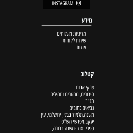
INSTAGRAM
מידע
מדיניות משלוחים
שירות לקוחות
אודות
קטלוג
פרקי אבות
סידורים, מחזורים ותהילים
תנ"ך
נביאים כתובים
משנה,תלמוד בבלי, ירושלמי, עין
יעקב,מפרשי הש"ס
ספרי יסוד -משנה ברורה,