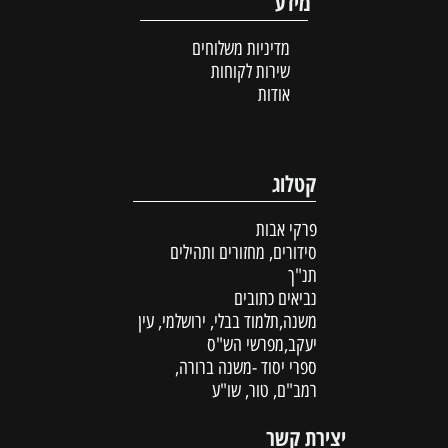
מידע
מדיניות משלוחים
שירות לקוחות
אודות
קטלוג
פרקי אבות
סידורים, מחזורים ותהילים
תנ"ך
נביאים כתובים
משנה,תלמוד בבלי, ירושלמי, עין
יעקב,מפרשי הש"ס
ספרי יסוד -משנה ברורה,
רמב"ם, טור, שו"ע
יצירת קשר