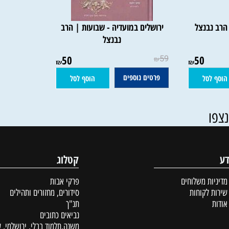
בנצל
ירושלים במועדיה - שבועות | הרב
נבנצל
50
59
50
₪
₪
₪
פרטים נוספים
סל
הוסף לסל
קטלוג
ת משלוחים
פרקי אבות