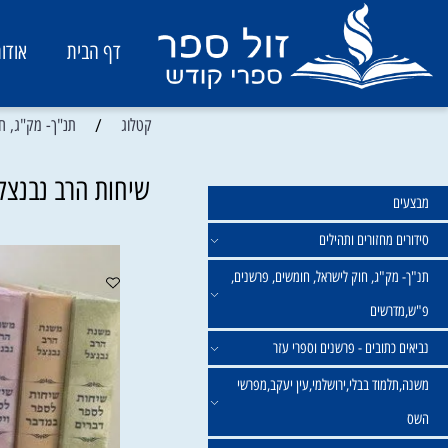
דף הבית
אודות
/
קטלוג
תנ"ך- מק"ג, חוק ליש
שיחות הרב נבנצל על התורה
מחזורים ותהילים
ק"ג, חוק לישראל, חומשים, פרשנים,
רשים
תובים - פרשנים וספרי עזר
מוד בבלי,ירושלמי,עין יעקב,מפרשי