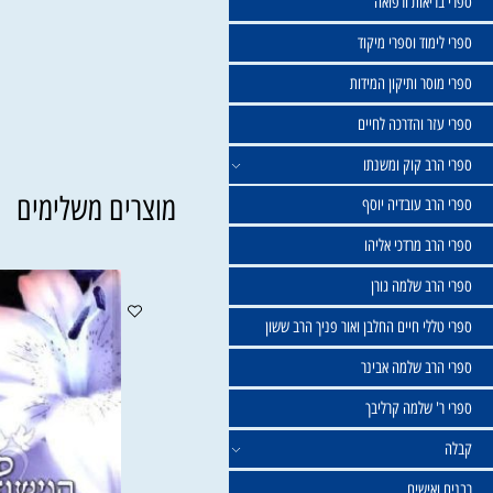
שול
יאות ורפואה
וד וספרי מיקוד
ר ותיקון המידות
ר והדרכה לחיים
ב קוק ומשנתו
מוצרים משלימים
ב עובדיה יוסף
 מרדכי אליהו
ב שלמה גורן
י חיים החלבן ואור פניך הרב ששון
ב שלמה אבינר
 שלמה קרליבך