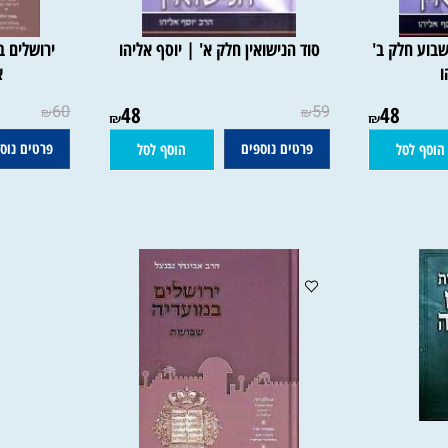
לק ב'
סוד הנישואין חלק א' | יוסף אליהו
ירושלים במוע
אביג
60
48
59
48
₪
₪
₪
₪
פרטים נוספים
פרטים נוספים
סל
הוסף לסל