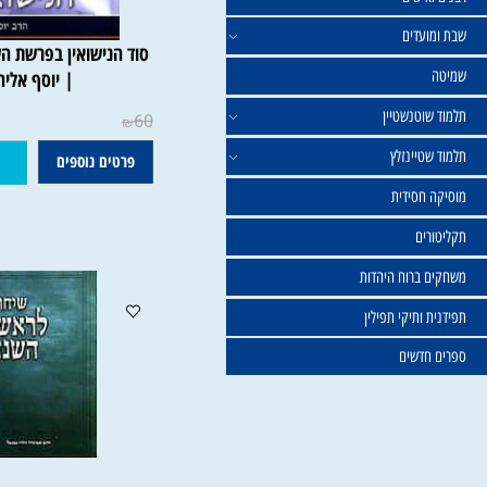
ישים
עדים
סוד הנישואין בפרשת השבוע ח
| יוסף אליהו
וטנשטיין
60
₪
טיינזלץ
פרטים נוספים
הוסף ל
חסידית
ים
ברוח היהדות
ותיקי תפילין
דשים