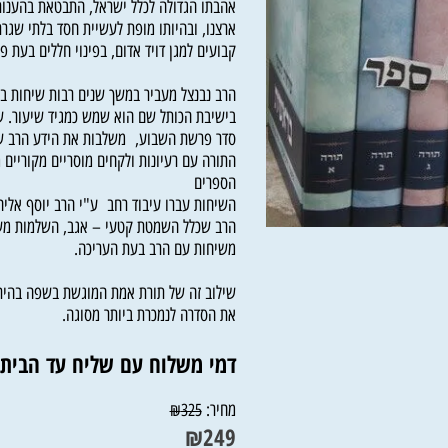
גדול תלמידי הרב אוירבך בהלכה, הפכוהו לגדול תו
אהבתו הגדולה לכלל ישראל, התבטאת בהענותו לל
ארצנו, ובהיותו מופת לעשיית חסד בלתי שגרתי ב
קבועים למגן דויד אדום, בפינוי חללים בעת פיגועי
הרב נבנצל מעביר במשך שנים רבות שיחות במקומ
בישיבת הכותל שם הוא שמש כמגיד שיעור. שיחו
סדר פרשת השבוע, משלבות את הידע הרב של ה
התורה עם רעיונות ולקחים מוסריים מקוריים מהו
הספרים
השיחות עברו עיבוד רחב ע"י הרב יוסף אליהו, 
הרב שכלל השמטת קטעי – אגב, השלמות משיחו
משיחות עם הרב בעת העריכה.
שילוב זה של תורת אמת המוגשת בשפה בהירה וב
את הסדרה לנמכרת ביותר מסוגה.
דמי משלוח עם שליח עד הבית 33 ש"ח
מחיר:
₪
325