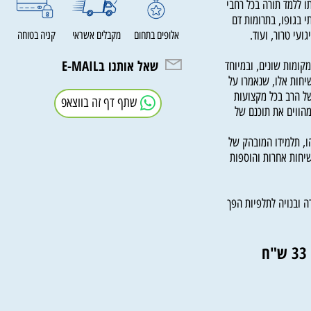
רה ייחודי בעולם.
מד תורה בכל רחבי
גופו, בתרומות דם
 טרור, ועוד.
אלופים בתחום
מקבלים אשראי
קניה בטוחה
שאל אותנו בE-MAIL
ות שונים, ובמיוחד
ת אלו, שנאמרו על
רב בכל מקצועות
שתף דף זה בווצאפ
וים את תוכנם של
תלמידו המובהק של
ת אחרות והוספות
נויה לתלפיות הפך