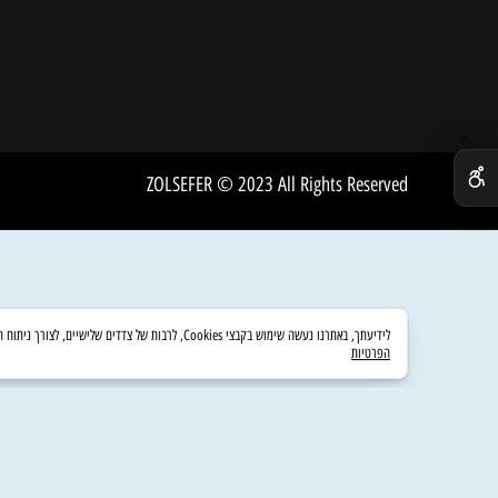
INSTAGRAM
שירות 
אודות
ZOLSEFER © 2023 All Rights Reserved
לידיעתך, באתרנו נעשה שימוש בקבצי Cookies, לרבות של צדדים שלישיים, לצורך ניתוח השימוש באתר, שיפור חוויית הגלישה והצגת פרסום מותאם אישית. המשך גלישה באתר מהווה את הסכמתך לשימוש זה. לפרטים נוספים ניתן לעיין במדיניות הפרטיות.
הפרטיות