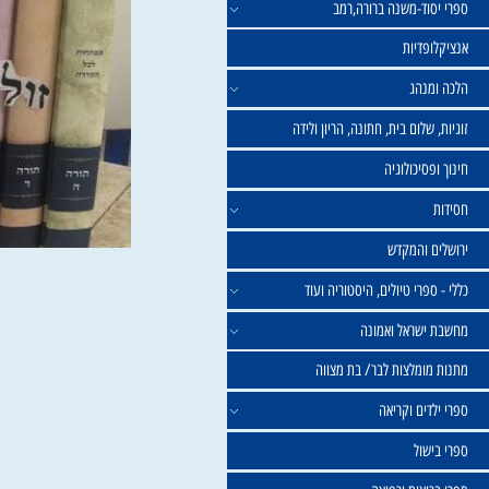
וד-משנה ברורה,רמב
פדיות
נהג
שלום בית, חתונה, הריון ולידה
סיכולוגיה
 והמקדש
פרי טיולים, היסטוריה ועוד
שראל ואמונה
ומלצות לבר/ בת מצווה
ים וקריאה