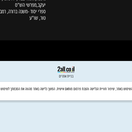
לקוחות
סידורים, מחזורים ותהילים
תנ"ך
נביאים כתובים
משנה,תלמוד בבלי, ירושלמי, עין
יעקב,מפרשי הש"ס
ספרי יסוד -משנה ברורה, רמב"ם,
טור, שו"ע
בניית אתרים