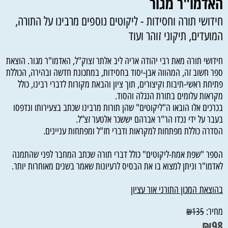
האדמו"ר מגור
חידושי תורה וחסידות - ליקוטים נוספים מרבינו על התורה,
המועדים, תיקוני זוהר ועוד
חידושי תורה מאת רבי יהודה אריה ליב אלתר זצוק"ל, האדמו"ר מגור. הוצאת
ספר חשוב זה, המהווה אבן-יסוד בחסידות, במתכונת חדשה ובהירה, הכוללת
פתיחת ראשי-תיבות וקיצורים, תוך ציון והבאת מקורות לדברי רבינו, כולל
מקראות עלומים בתורת הנגלה והסוד.
בכרכים אלו הובאו ה"ליקוטים" שהן תורות מרבינו שכתב בצעירותו ונדפסו
בעבר על ידי נכדו הר"ר אברהם יששכר אלטער זצ”ל.
הסדרה כוללת מפתחות למקראות ודברי חז"ל ומפתחות עניינים.
הספר "שפת אמת-ליקוטים" כולל דברי תורה שכתב המחבר לפני שהתמנה
לאדמו"ר וניתן למצוא בו את הבסיס לרעיונות שאמר בשנים מאוחרות יותר.
בהוצאת
המכון התורני אור עציון
מחיר:
₪
135
₪
98