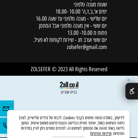
שעות מענה טלפוני
ימים א',ב,ד,ה' 10.00 -18.00
יום שלישי - מענה טלפוני עד שעה 16.00
יום ששי - אין מענה טלפוני אבל המחסן
פתוח מ 10.00- 13.00
יום ששי וערב חג - שירות לקוחות לא פעיל.
zolsefer@gmail.com
ZOLSEFER © 2023 All Rights Reserved
✕
בניית אתרים
לידיעתך, באתרנו נעשה שימוש בקבצי Cookies, לרבות של צדדים שלישיים, לצורך
ניתוח השימוש באתר, שיפור חוויית הגלישה והצגת פרסום מותאם אישית. המשך
גלישה באתר מהווה את הסכמתך לשימוש זה. לפרטים נוספים ניתן לעיין במדיניות
הפרטיות.
מדיניות הפרטיות