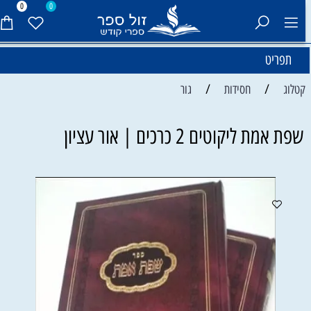
0
0
תפריט
/
/
קטלוג
חסידות
גור
שפת אמת ליקוטים 2 כרכים | אור עציון