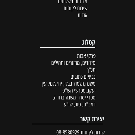
מדיניות משלוחים
שירות לקוחות
אודות
קטלוג
פרקי אבות
סידורים, מחזורים ותהילים
תנ"ך
נביאים כתובים
משנה,תלמוד בבלי, ירושלמי, עין
יעקב,מפרשי הש"ס
ספרי יסוד -משנה ברורה,
רמב"ם, טור, שו"ע
יצירת קשר
שירות לקוחות
08-8580929