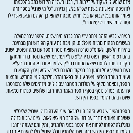
אדם שומע לי לשקוד על דלתותיו", רבנו השל"ה הקדוש כתב בהסכמתו
להדפסה הראשונה בשנת שפ"א בלשון נדירה: "כל מי שרגיל בספר הזה
ואומר אותו בכל שבוע או בכל חודש מובטח שהוא בן העולם הבא, ואשרי לו
וטוב לו מי שמרגיל עצמו בו".
הפירוש גביע הזהב נכתב ע"י הרב גברא מירושלים. הספר עבר למעלה
מעשרים הגהות מת"ח מופלגים, הן מבחינת עומק הפירוש והן מבחינת
בהירות הלשון. ולאחמ"כ נערכה השוואת נוסח הספר עם כמה דפוסים ישנים
בהם דפוס ראשון ודפוס נדיר ע"פ כת"י ועוד, עד שיצא נוסח ברור ומתוקן
הקרוב ביותר לנוסח שיצא מתחת כתי"ק של מרנא ורבנא המחבר זיע"א.
כעת הושקע עמל וממון רב בניקוד מלא גם לפירוש למען ירוץ הקורא בו.
ועימוד מיוחד מפליא ומאיר עיניים בפאר והדר .חלוקה לימי החודש, ותמצית
הספר, ומאמר מקיף על תולדות המחבר עם גילוים מדהימים שלא נתפרסמו
עד עתה, כמו"כ נוסף בסוף הספר מאמר מיוחד ובו שלושים סגולות נפלאות
שיזכה בהם הלומד בספר הקדוש.
הספר והפירוש גביע הזהב היו למראה עיני העדה גדולי ישראל שליט"א
ששיבחו מאוד את דרך עבודתו של הרב המוציא לאור, וציינו שזכות גדולה
נתגלגלה לפתחו לפתוח את הספר בפני הלומדים, ותקוותם שעתה יתרבו
הלומדים בספר הקדוש הזה, ויזכו הלומדים וכלל ישראל כולו להארת אור גנוז