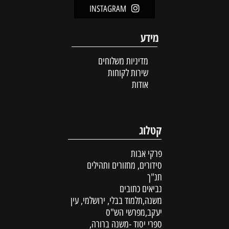
INSTAGRAM
מידע
מדיניות משלוחים
שירות לקוחות
אודות
קטלוג
פרקי אבות
סידורים, מחזורים ותהילים
תנ"ך
נביאים כתובים
משנה,תלמוד בבלי, ירושלמי, עין
יעקב,מפרשי הש"ס
ספרי יסוד -משנה ברורה,