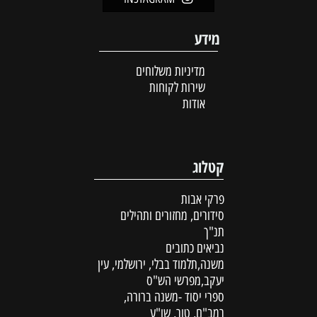
מידע
מדיניות משלוחים
שירות לקוחות
אודות
קטלוג
פרקי אבות
סידורים, מחזורים ותהילים
תנ"ך
נביאים כתובים
משנה,תלמוד בבלי, ירושלמי, עין
יעקב,מפרשי הש"ס
ספרי יסוד -משנה ברורה,
רמב"ם, טור, שו"ע