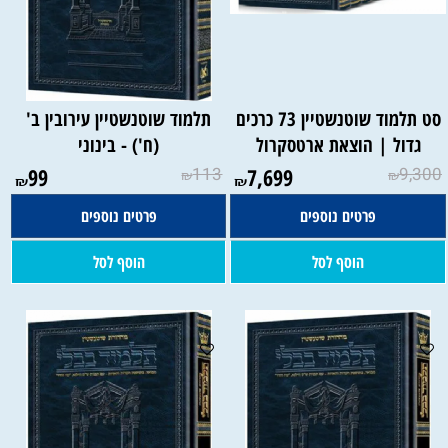
סט תלמוד שוטנשטיין 73 כרכים
תלמוד שוטנשטיין עירובין ב'
גדול | הוצאת ארטסקרול
(ח') - בינוני
99
113
7,699
9,300
₪
₪
₪
₪
פרטים נוספים
פרטים נוספים
הוסף לסל
הוסף לסל