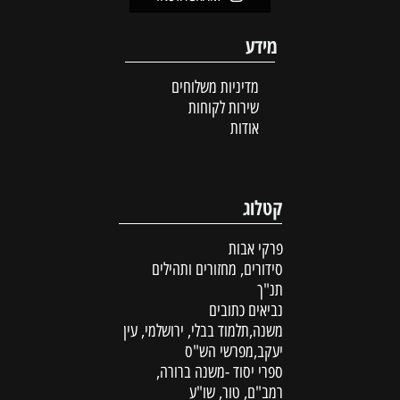
מידע
מדיניות משלוחים
שירות לקוחות
אודות
קטלוג
פרקי אבות
סידורים, מחזורים ותהילים
תנ"ך
נביאים כתובים
משנה,תלמוד בבלי, ירושלמי, עין
יעקב,מפרשי הש"ס
ספרי יסוד -משנה ברורה,
רמב"ם, טור, שו"ע