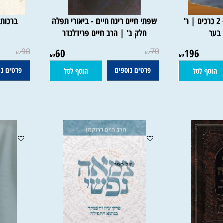
 ישראל - 2 כרכים | ר'
שפתי חיים רינת חיים - ביאורי תפלה
ברכות השח
חלק ב' | הרב חיים פרידלנדר
98
60
70
196
₪
₪
₪
₪
פרטים נוספים
פרטים נוספי
 לסל
הוסף לסל