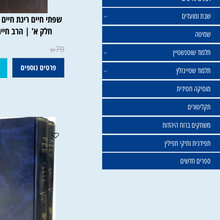
ישים
עדים
שפתי חיים רינת חיים - ביאו
חלק א' | הרב חיים פריד
70
₪
וטנשטיין
פרטים נוספים
הוסף
טיינזלץ
חסידית
ים
ברוח היהדות
ותיקי תפילין
דשים