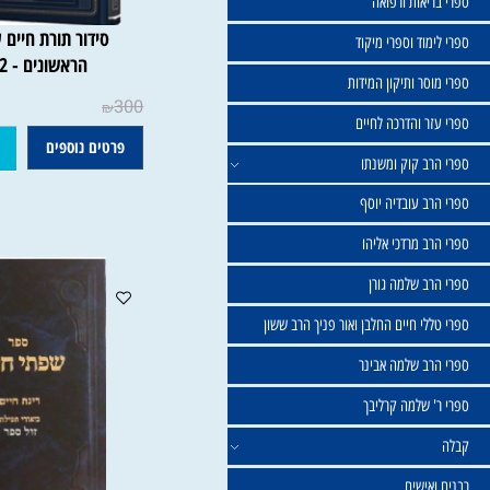
שול
יאות ורפואה
סידור תורת חיים עם פיר
וד וספרי מיקוד
הראשונים - 2 כרכים
ר ותיקון המידות
300
₪
ר והדרכה לחיים
פרטים נוספים
הוסף
ב קוק ומשנתו
ב עובדיה יוסף
 מרדכי אליהו
ב שלמה גורן
י חיים החלבן ואור פניך הרב ששון
ב שלמה אבינר
 שלמה קרליבך