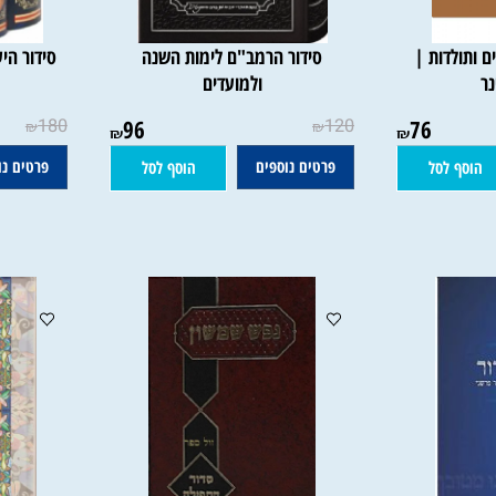
לדות |
סידור הרמב"ם לימות השנה
ולמועדים
180
96
120
76
₪
₪
₪
₪
פרטים נוספים
פרטים נוספי
 לסל
הוסף לסל