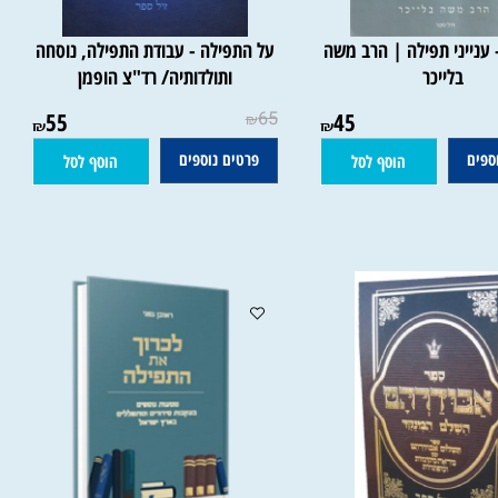
נייני תפילה | הרב משה
על התפילה - עבודת התפילה, נוסחה
בלייכר
ותולדותיה/ רד"צ הופמן
55
65
45
₪
₪
₪
ם
פרטים נוספים
הוסף לסל
הוסף לסל