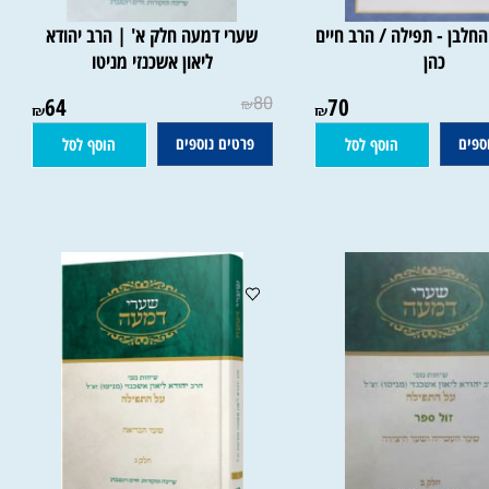
בן - תפילה / הרב חיים
שערי דמעה חלק א' | הרב יהודא
כהן
ליאון אשכנזי מניטו
64
80
70
₪
₪
₪
ם
פרטים נוספים
הוסף לסל
הוסף לסל