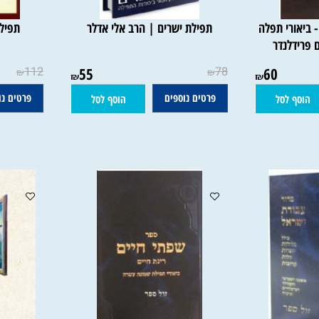
רי תפלה
תפילת ישרים | הרב אלי אדלר
תפילת נ
לנדר
112
55
78
60
₪
₪
₪
₪
פרטים נוספים
פרטים נוספי
 לסל
הוסף לסל