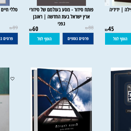
דידיה
פותח סידור - מסע בעולמם של סידורי
טללי חיים החל
ארץ ישראל בעת החדשה | ראובן
גפני
89
60
88
45
₪
₪
₪
₪
פרטים נוספים
פרטים נוספי
 לסל
הוסף לסל