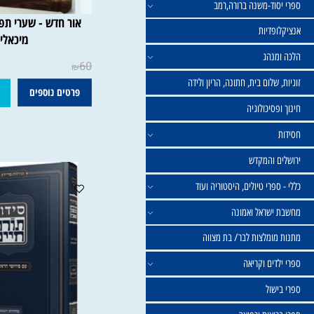
וד-משנה ברורה,רמב
אור חדש - שערי תפילה | י
פדיות
מיכאלי
נהג
60
₪
שלום בית, חתונה, הריון ולידה
פרטים נוספים
הוסף
סיכולוגיה
 והמקדש
פרי טיולים, היסטוריה ועוד
שראל ואמונה
ומלצות לבר/ בת מצווה
ים וקריאה