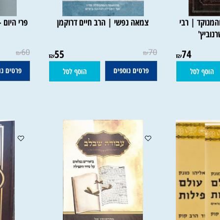
 | רבי
צמאה נפשי | הרב חיים דרוקמן
פרי היום - ע
'
60
55
70
74
₪
₪
₪
₪
פרטים נוספים
פרטים נוספי
 לסל
הוסף לסל