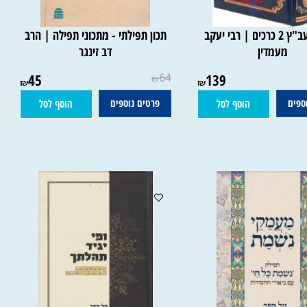
סידור היעב"ץ 2 כרכים | רבי יעקב
תכון תפילתי - מתכוני תפילה | הרב
מעמדין
דב זינגר
45
64
139
₪
₪
₪
ם
פרטים נוספים
הוסף לסל
הוסף לסל