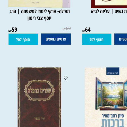
שים | עליזה לביא
תפילה- פרקי לימוד למשפחה | הרב
יוסף צבי רימון
59
69
64
₪
₪
₪
ם
פרטים נוספים
הוסף לסל
הוסף לסל