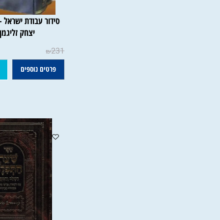
סידור עבודת
יצחק זליגמן בער
231
₪
פרטים נוספים
הוסף