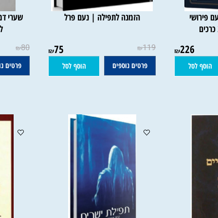
ושי
הזמנה לתפילה | נעם פרל
שערי דמעה 
ליאו
80
75
119
226
₪
₪
₪
₪
פרטים נוספים
פרטים נוספי
 לסל
הוסף לסל