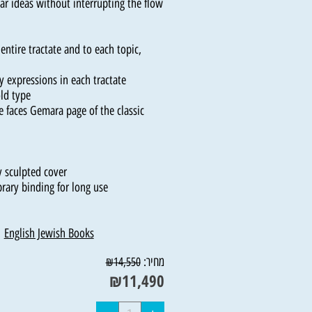
the explanation of the Gemara's points,
iliar ideas without interrupting the flow
s
he entire tractate and to each topic,
ry
 key expressions in each tractate
 bold type
page faces Gemara page of the classic
e
ally sculpted cover
 library binding for long use
יין
,
English Jewish Books
מחיר:
₪
14,550