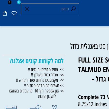
0
0
FULL SIZ
למה לקוחות קונים אצלנו?
TALMUD 
>> מחירים זולים והוגנים !!
>> מבחר גדול ומעודכן !!
תלמו
>> מקצוענים בתחום ספרי הקודש !!
>> משלוח מהיר במחיר סביר !!
>> זמן אספקה תוך 10 ימי עסקים בהתאם
Complete 7
לתקנון החנות
8.75x12 inch