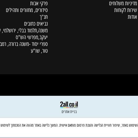
קטלוג
פרקי אבות
מדיניות מ
סידורים, מחזורים ותהילים
שירות 
תנ"ך
נביאים כתובים
משנה,תלמוד בבלי, ירושלמי, עין
יעקב,מפרשי הש"ס
ספרי יסוד -משנה ברורה, רמב"ם,
טור, שו"ע