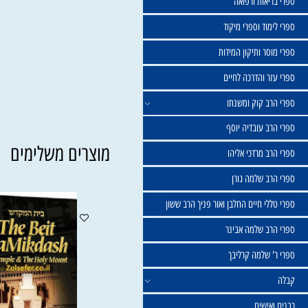
שול
יאות ורפואה
וד וספרי מיקוד
ר ותיקון המידות
ר והדרכה לחיים
ב קוק ומשנתו
ב עובדיה יוסף
מוצרים משלימים
 מרדכי אליהו
ב שלמה גורן
י חיים החלבן ואור פניך הרב ששון
ב שלמה אבינר
 שלמה קרליבך