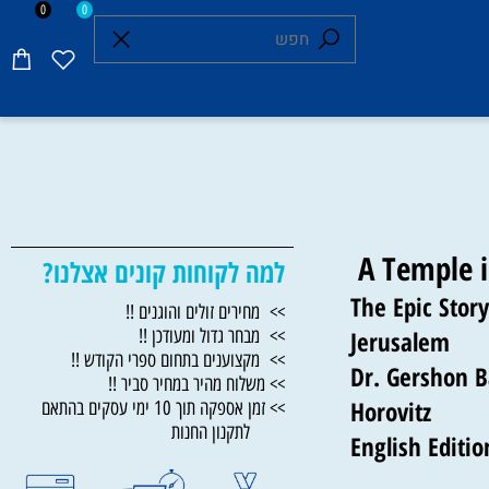
0
0
A Temple
למה לקוחות קונים אצלנו?
The Epic Sto
>> מחירים זולים והוגנים !!
Jerusalem
>> מבחר גדול ומעודכן !!
>> מקצוענים בתחום ספרי הקודש !!
Dr. Gershon
>> משלוח מהיר במחיר סביר !!
Horovitz
>> זמן אספקה תוך 10 ימי עסקים בהתאם
לתקנון החנות
English Edit