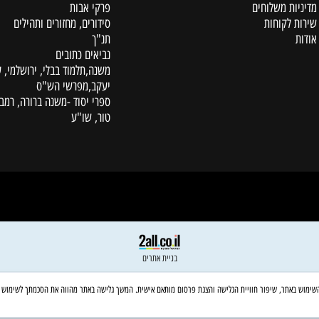
קטלוג
ת משלוחים
פרקי אבות
לקוחות
סידורים, מחזורים ותהילים
תנ"ך
נביאים כתובים
משנה,תלמוד בבלי, ירושלמי, עין
יעקב,מפרשי הש"ס
ספרי יסוד -משנה ברורה, רמב"ם,
טור, שו"ע