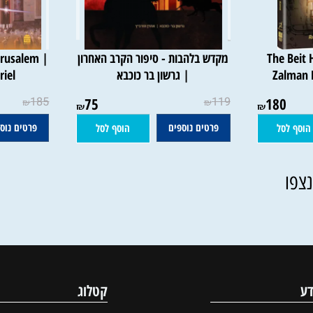
The 
מקדש בלהבות - סיפור הקרב האחרון
 Jerusalem |
Za
| גרשון בר כוכבא
l Ariel
185
75
119
180
₪
₪
₪
₪
פרטים נוספים
פרטים נוספים
סל
הוסף לסל