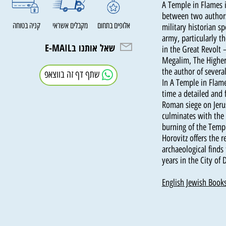
A Temple in Flames
between two auth
אלופים בתחום
מקבלים אשראי
קניה בטוחה
military historian
army, particularl
שאל אותנו בE-MAIL
in the Great Revo
Megalim, The High
the author of sev
שתף דף זה בווצאפ
In A Temple in Fl
time a detailed an
Roman siege on Je
culminates with t
burning of the Te
Horovitz offers t
archaeological fi
years in the City
English Jewish B