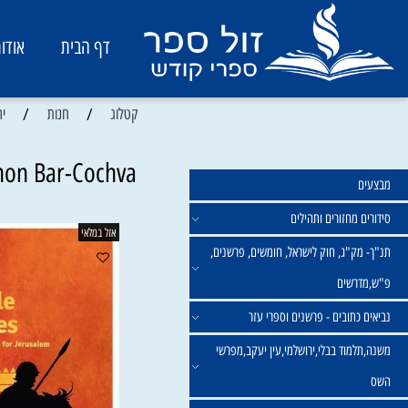
דף הבית
אודות
/
/
קטלוג
חנות
ירושלים
Gershon Bar-Cochva
מחזורים ותהילים
אזל במלאי
ק"ג, חוק לישראל, חומשים, פרשנים,
רשים
תובים - פרשנים וספרי עזר
מוד בבלי,ירושלמי,עין יעקב,מפרשי