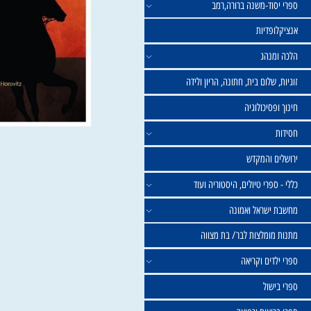
וד-משנה ברורה,רמב
פדיות
נהג
שלום בית, חתונה, הריון ולידה
סיכולוגיה
 והמקדש
פרי טיולים, היסטוריה ועוד
שראל ואמונה
ומלצות לבר/ בת מצווה
ים וקריאה