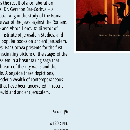
 is the result of a collaboration
ors: Dr. Gershon Bar-Cochva – a
 specializing in the study of the Roman
y the war of the Jews against the Romans
lt – and Ahron Horovitz, director of
er Institute of Jerusalem Studies, and
eral popular books on ancient Jerusalem.
ames, Bar-Cochva presents for the first
d fascinating picture of the stages of the
rusalem in a breathtaking saga that
he breach of the city walls and the
mple. Alongside these depictions,
he reader a wealth of contemporaneous
nds that have been uncovered in recent
 of David and ancient Jerusalem.
ooks
אין במלאי