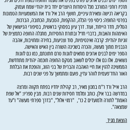
הספר ימים לבנים ארוכים פורס בפנינו את מעמד החופה כמפת דרכים זוגית:
תרכיז רוחני המורכב מכל היסודות היוצרים יחד בית יהודי שמח ועמוק.
בקריאה רגישה ומאירת עיניים, חושף הרב איל ורד את המשמעויות הטמונות
בפרטי החופה: כיסוי פני הכלה, ההקפות, הטבעת, הכתובה, הברכות,
הטלית, חדר הייחוד, ועוד. דרך עיון בפסוקי בראשית, בסיפורי הנישואין של
האימהות והאבות, בדברי חז״ל ובתורת החסידות, מתגלה החופה כתמצית של
זוגיות יהודית: קרבה ואינטימיות, סוד וצניעות, בחירה ומחויבות, אהבה
הנבנית מתוך מעשה, והכרה בשכינה השורה בין האיש והאישה.
הספר ימים לבנים ארוכים מתאים לזוגות טרם חתונתם, כמו גם לזוגות
נשואים. אלו גם אלו יכולים לשאוב מטקס החופה חוכמה יהודית מתחדשת,
הממשיכה להזין את חיי האהבה והברית של בני הזוג, והופכת את הבלחת
האור החד־פעמית לזוהר עדין, פועם ומתמשך על פני שנים רבות.
הרב אייל ורד ר"מ במכון מאיר, רב קהילת יחדיו בפתח תקווה ומרצה
במדרשה בבר אילן. כותב ומלמד חסידות שנים רבות. מבין ספריו: "אל שפת
האמת" לתורה ולמועדים 2 כר', "רמזי אלול", "בדרך ספרתי מעשה" ו"עד
שמצאה".
הוצאת מגיד