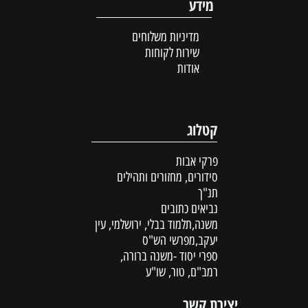
מידע
מדיניות משלוחים
שירות לקוחות
אודות
קטלוג
פרקי אבות
סידורים, מחזורים ותהילים
תנ"ך
נביאים כתובים
משנה,תלמוד בבלי, ירושלמי, עין
יעקב,מפרשי הש"ס
ספרי יסוד -משנה ברורה,
רמב"ם, טור, שו"ע
יצירת קשר