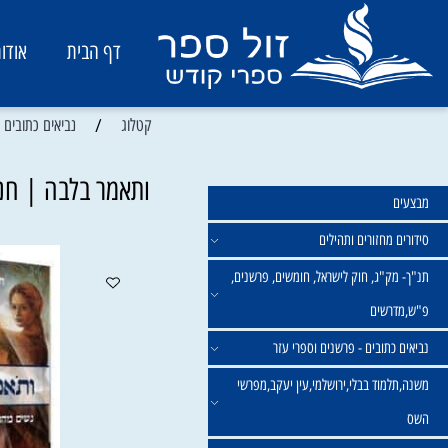
דף הבית
אודות
/
קטלוג
נביאים כתובים - פרשני
ותאמר בלבה | חננאל
מחזורים ותהילים
ק"ג, חוק לישראל, חומשים, פרשנים,
רשים
תובים - פרשנים וספרי עזר
מוד בבלי,ירושלמי,עין יעקב,מפרשי