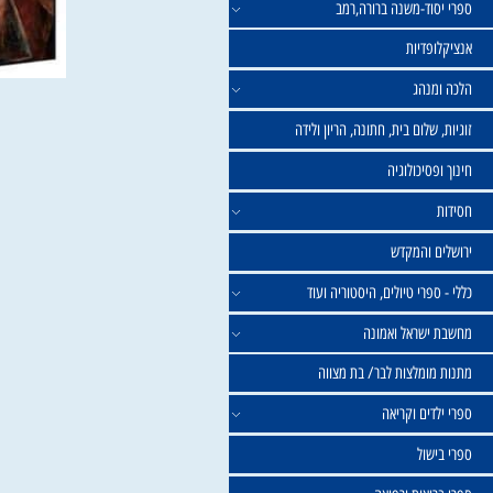
וד-משנה ברורה,רמב
פדיות
נהג
שלום בית, חתונה, הריון ולידה
סיכולוגיה
 והמקדש
פרי טיולים, היסטוריה ועוד
שראל ואמונה
ומלצות לבר/ בת מצווה
ים וקריאה