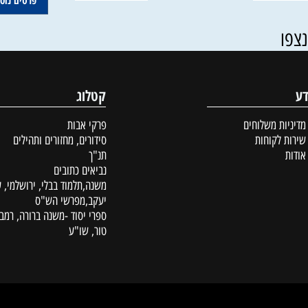
68
98
59
א
₪
₪
₪
79
₪
פרטים נוספים
סל
הוסף לסל
פרטים נוספים
קטלוג
ת משלוחים
פרקי אבות
לקוחות
סידורים, מחזורים ותהילים
תנ"ך
נביאים כתובים
משנה,תלמוד בבלי, ירושלמי, עין
יעקב,מפרשי הש"ס
ספרי יסוד -משנה ברורה, רמב"ם,
טור, שו"ע