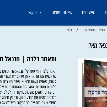
משלוחים
שאלות נפוצות
יצירת קשר
/
ם וספרי עזר
כללי
 מאק
ותאמר בלבה | חננאל מא
תאמר בלבה הוא ספר על שבע-עשרה נשים מקראיו
של נשים אלו הביאו אותן אל נקודת משבר והן נ
קשות, לעתים קשות מנשוא, ואלה היו כרוכות בר
בלבטים מוסריים. המצוקות וההתחבטויות שליוו א
הסיפורים, שאינן מוצגות במקור, הן לב לבו של 
הלבטים שליוו את הכרעותיהן, ובחלק מהמקרים ג
דמיוני שונה מזה שסופר במקור. הצלילה אל עולמ