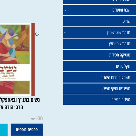
פרטים נוספים
הוסף ל
ישים
עדים
וטנשטיין
טיינזלץ
חסידית
ים
ברוח היהדות
ותיקי תפילין
נשים בתנ"ך ובאספקלריית חז
דשים
הרב יהודה אדרי