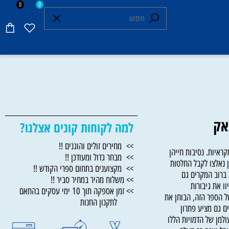
0
0
ק
למה לקוחות קונים אצלנו?
>> מחירים זולים והוגנים !!
ת. נסיבות חייהן
>> מבחר גדול ומעודכן !!
אלצו לקבל החלטות
>> מקצוענים בתחום ספרי הקודש !!
וב המקרים גם
>> משלוח מהיר במחיר סביר !!
ת גיבורות
>> זמן אספקה תוך 10 ימי עסקים בהתאם
הספר הזה, הבוחן את
לתקנון החנות
ם מציע פתרון
ן של הדמויות הללו