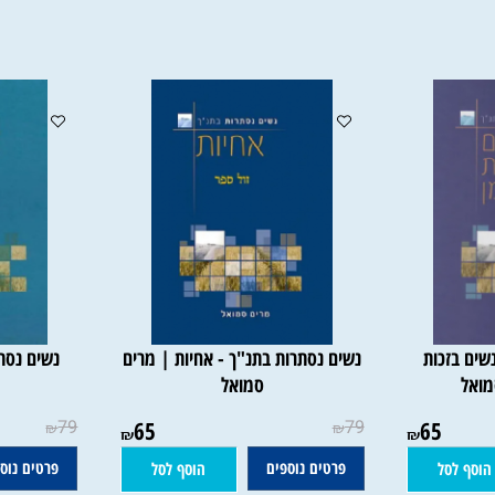
זכות
נשים נסתרות בתנ"ך - אחיות | מרים
נשים נסתרות
סמואל
מר
79
65
79
65
₪
₪
₪
₪