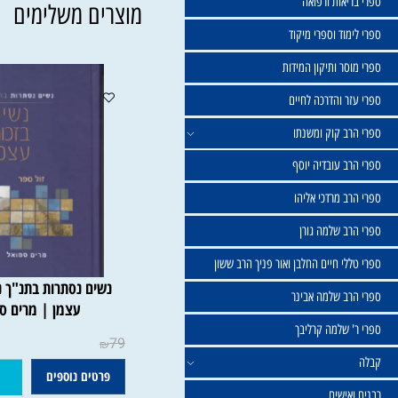
שול
יאות ורפואה
מוצרים משלימים
וד וספרי מיקוד
ר ותיקון המידות
ר והדרכה לחיים
ב קוק ומשנתו
ב עובדיה יוסף
 מרדכי אליהו
ב שלמה גורן
י חיים החלבן ואור פניך הרב ששון
נשים נסתרות בתנ"ך נשים ב
ב שלמה אבינר
עצמן | מרים סמואל
 שלמה קרליבך
79
₪