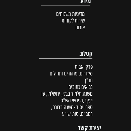
מידע
מדיניות משלוחים
שירות לקוחות
אודות
קטלוג
פרקי אבות
סידורים, מחזורים ותהילים
תנ"ך
נביאים כתובים
משנה,תלמוד בבלי, ירושלמי, עין
יעקב,מפרשי הש"ס
ספרי יסוד -משנה ברורה,
רמב"ם, טור, שו"ע
יצירת קשר