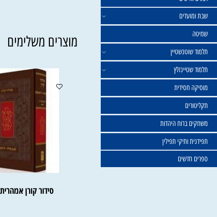
ישים
עדים
מוצרים משלימים
וטנשטיין
טיינזלץ
חסידית
ים
ברוח היהדות
ותיקי תפילין
דשים