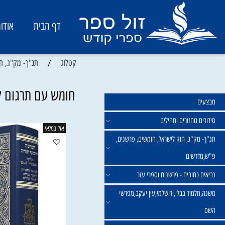
דף הבית
אודות
/
קטלוג
תנ"ך- מק"ג, חוק ליש
חומש עם תרגום לאמה
מחזורים ותהילים
אזל במלאי
ק"ג, חוק לישראל, חומשים, פרשנים,
רשים
תובים - פרשנים וספרי עזר
מוד בבלי,ירושלמי,עין יעקב,מפרשי