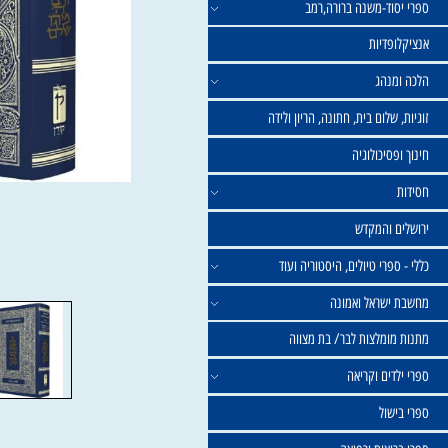
וד-משנה ברורה,רמב
פדיות
נהג
שלום בית, חתונה, הריון ולידה
סיכולוגיה
 והמקדש
פרי טיולים, היסטוריה ועוד
שראל ואמונה
ומלצות לבר/ בת מצווה
ים וקריאה