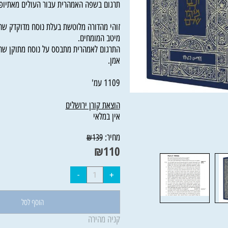
חמישה חומשי התורה, ההפטרות, חמש המגילות 
תרגום בשפה האמהרית עבור העולים מאתיופיה.
זוהי מהדורה מלוטשת בעלת נוסח מדוקדק שהוגה
מיטב המומחים.
התרגום לאמהרית מתבסס על נוסח מתוקן שהגיה ז
אמן.
1109 עמ'
הוצאת קורן ירושלים
אין במלאי
מחיר:
₪
139
₪
110
הוסף לסל