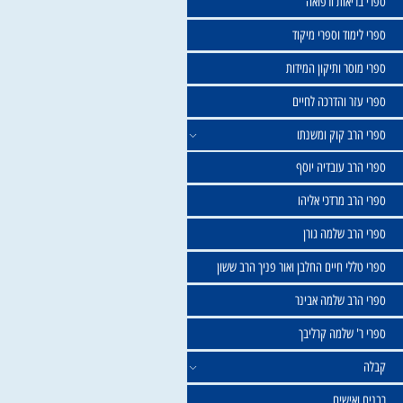
שול
יאות ורפואה
וד וספרי מיקוד
ר ותיקון המידות
ר והדרכה לחיים
ב קוק ומשנתו
ב עובדיה יוסף
 מרדכי אליהו
ב שלמה גורן
י חיים החלבן ואור פניך הרב ששון
ב שלמה אבינר
 שלמה קרליבך