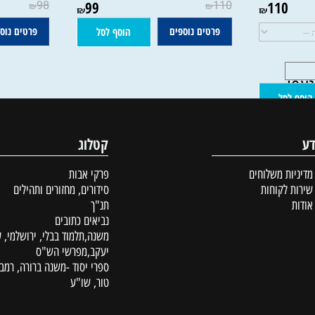
ית
הממתינים לציון | מנחם ולדמן
שיחות על אהבה
בת הרב לבן 
98
99
110
110
₪
₪
₪
₪
פרטים נוספים
פרטים נוספים
הוסף לסל
סל
קטלוג
ת משלוחים
פרקי אבות
לקוחות
סידורים, מחזורים ותהילים
תנ"ך
נביאים כתובים
משנה,תלמוד בבלי, ירושלמי, עין
יעקב,מפרשי הש"ס