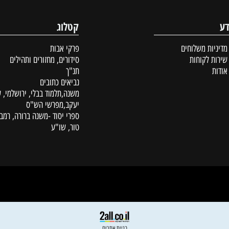
קטלוג
ת משלוחים
פרקי אבות
לקוחות
סידורים, מחזורים ותהילים
תנ"ך
נביאים כתובים
משנה,תלמוד בבלי, ירושלמי, עין
יעקב,מפרשי הש"ס
ספרי יסוד -משנה ברורה, רמב"ם,
טור, שו"ע