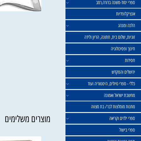
וד-משנה ברורה,רמב
פדיות
נהג
שלום בית, חתונה, הריון ולידה
סיכולוגיה
 והמקדש
פרי טיולים, היסטוריה ועוד
שראל ואמונה
ומלצות לבר/ בת מצווה
מוצרים משלימים
ים וקריאה