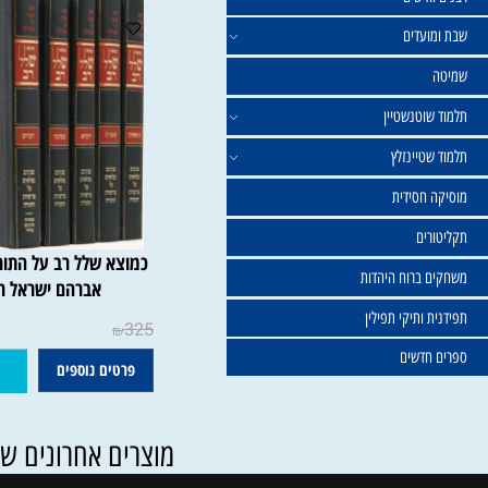
ישים
עדים
וטנשטיין
טיינזלץ
חסידית
ים
כמוצא ש
ברוח היהדות
אברהם ישראל רוזנטל
ותיקי תפילין
325
₪
דשים
פרטים נוספים
הוסף ל