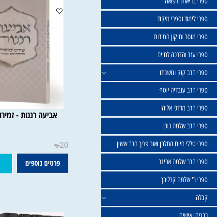
שול
יאות ורפואה
וד וספרי מיקוד
ר ותיקון המידות
ר והדרכה לחיים
ב קוק ומשנתו
ב עובדיה יוסף
 מרדכי אליהו
אביעה רננות - זמירות ופיו
ב שלמה גורן
י חיים החלבן ואור פניך הרב ששון
20
₪
ב שלמה אבינר
פרטים נוספים
הוסף ל
 שלמה קרליבך