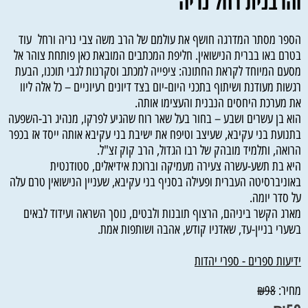
והרבנית רחל נריה
הספר מסתר המדרגה חושף את עולמם של הרב משה צבי נריה ורחל עוד
בטרם באו בברית הנישואין. חליפת המכתבים המובאת כאן פותחת צוהר אל
מסעם המיוחד לקראת החתונה: ציפייה למכתב וסקרנות לגבי תוכנו, הבעת
רגשות מעודנת ושיתוף בתכני היום-יום בצד דיונים רעיוניים – כל אלה ליוו
את מערכת היחסים הנבנית והעצימו אותה.
הוא בן עשרים ושבע – בחור בעל שאר רוח שהגיע לפרקו, מנהיג רב-השפעה
בתנועת בני עקיבא, שעיצב וטיפח את ישיבת בני עקיבא אותה ייסד אז בכפר
הרואה, ותלמיד מובהק של רבו הגדול, הרב קוק זצ"ל.
היא בת תשע-עשרה צעירה מעמיקה וברוכת אידיאלים, סטודנטית
באוניברסיטה העברית ופעילה בסניף בני עקיבא, שעניין הנישואין טרם עלה
על סדר יומה.
מארג הקשר ביניהם, הרצוף תובנות ולבטים, נוסך השראה ועידוד לבאים
בשערי בניין-עד, שאדניו קודש, אהבה ושותפות אמת.
ידיעות ספרים - ספרי יהדות
מחיר:
₪
98