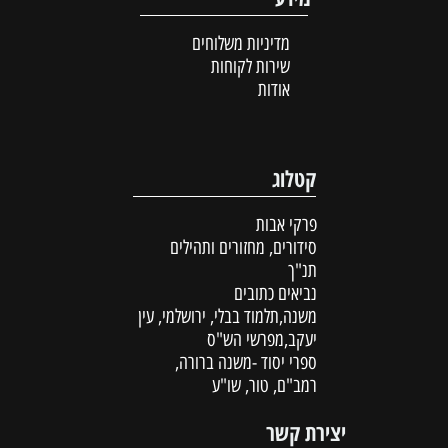
מדיניות משלוחים
שירות לקוחות
אודות
קטלוג
פרקי אבות
סידורים, מחזורים ותהילים
תנ"ך
נביאים כתובים
משנה,תלמוד בבלי, ירושלמי, עין
יעקב,מפרשי הש"ס
ספרי יסוד -משנה ברורה,
רמב"ם, טור, שו"ע
יצירת קשר