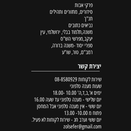
פרקי אבות
סידורים, מחזורים ותהילים
תנ"ך
נביאים כתובים
משנה,תלמוד בבלי, ירושלמי, עין
יעקב,מפרשי הש"ס
ספרי יסוד -משנה ברורה,
רמב"ם, טור, שו"ע
יצירת קשר
שירות לקוחות
08-8580929
שעות מענה טלפוני
ימים א',ב,ד,ה' 10.00 -18.00
יום שלישי - מענה טלפוני עד שעה 16.00
יום ששי - אין מענה טלפוני אבל המחסן
פתוח מ 10.00- 13.00
יום ששי וערב חג - שירות לקוחות לא פעיל.
zolsefer@gmail.com