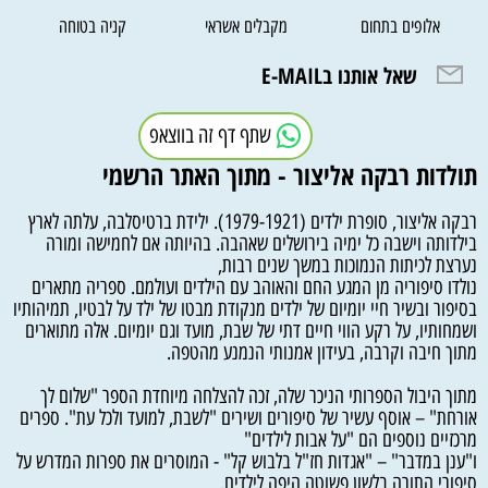
אלופים בתחום
מקבלים אשראי
קניה בטוחה
שאל אותנו בE-MAIL
שתף דף זה בווצאפ
תולדות רבקה אליצור - מתוך האתר הרשמי
רבקה אליצור, סופרת ילדים (1979-1921). ילידת ברטיסלבה, עלתה לארץ
בילדותה וישבה כל ימיה בירושלים שאהבה. בהיותה אם לחמישה ומורה
נערצת לכיתות הנמוכות במשך שנים רבות,
נולדו סיפוריה מן המגע החם והאוהב עם הילדים ועולמם. ספריה מתארים
בסיפור ובשיר חיי יומיום של ילדים מנקודת מבטו של ילד על לבטיו, תמיהותיו
ושמחותיו, על רקע הווי חיים דתי של שבת, מועד וגם יומיום. אלה מתוארים
מתוך חיבה וקרבה, בעידון אמנותי הנמנע מהטפה.
מתוך היבול הספרותי הניכר שלה, זכה להצלחה מיוחדת הספר "שלום לך
אורחת" – אוסף עשיר של סיפורים ושירים "לשבת, למועד ולכל עת". ספרים
מרכזיים נוספים הם "על אבות לילדים"
ו"ענן במדבר" – "אגדות חז"ל בלבוש קל" - המוסרים את ספרות המדרש על
סיפורי התורה בלשון פשוטה היפה לילדים.