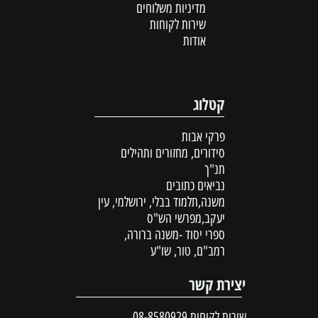
מדיניות משלוחים
שירות לקוחות
אודות
קטלוג
פרקי אבות
סידורים, מחזורים ותהילים
תנ"ך
נביאים כתובים
משנה,תלמוד בבלי, ירושלמי, עין
יעקב,מפרשי הש"ס
ספרי יסוד -משנה ברורה,
רמב"ם, טור, שו"ע
יצירת קשר
שירות לקוחות
08-8580929