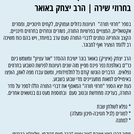
בחרוזי שירה | הרב יצחק באואר
בספר "חרוזי תורה" רעיונות גדולים ועמוקים, לקחים חינוכיים, ומסרים
אקטואליים, המצויים בפרשיות התורה, נשזרים ונחרזים בחרוזים חינניים.
הקצב והחריזה נותנים לדברי התורה טעם ערב במיוחד, ויש בהם כוח משיכה
רב ללומד הצעיר ואף למבוגר.
הרב יצחק (איציק) באואר בוגר ישיבת ההסדר "אור עציון" ומשמש כיום
כר"ם באולפנת כפר פינס מפיץ מזה שנים רעיונות לפרשת השבוע בחרוזים
נפלאים. הדברים הוגשו קודם כל לתלמידותיו, ומשם עברו מפה לאוזן, הופצו
באימיילים למאות מתעניינים מדי שבוע בשבוע.
כעת יצא הספר "חרוזי תורה" המאסף את דברי התורה הללו לספר על סדר
התורה, בעריכה מחודשת ובטוב טעם ובתוספת מעט גם בנושאים אחרים.
* נפלא לשולחן שבת
* למורים (לגיל חטיבה-תיכון ומעלה)
* למתנה