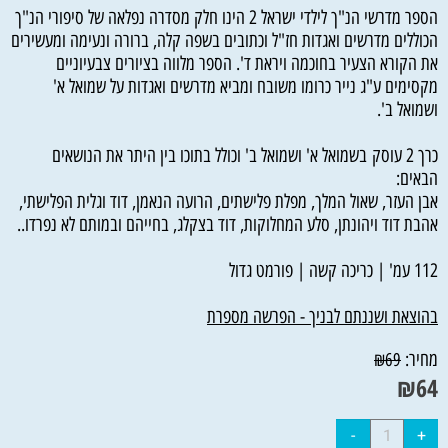
הספר מדרשי הנ"ך לילדי ישראל 2 הינו חלק מסדרה נפלאה של סיפורי הנ"ך
הכוללים מדרשים ואגדות חז"ל וכתובים בשפה קלה, ברורה ונעימה ומעשירים
את הקורא הצעיר בחוכמה ויראת ד'. הספר מלווה בציורים צבעיוניים
מקסימים ע"ג נייר כרומו משובח ומביא מדרשים ואגדות על שמואל א'
ושמואל ב'.
כרך 2 עוסק בשמואל א' ושמואל ב' וכולל בתוכו בין היתר את הנושאים
הבאים:
אבן העזר, שאול המלך, מפלת פלישתים, הרועה הנאמן, דוד וגלית הפלישתי,
אהבת דוד ויהונתן, סלע המחלוקות, דוד בצקלג, בחייהם ובמותם לא נפרדו..
112 עמ' | כריכה קשה | פורמט גדול
בהוצאת ושננתם לבניך - הפרשה מספרת
מחיר:
₪
69
₪
64