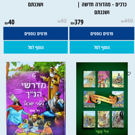
כרכים - מהדורה חדשה |
ושננתם
ושננתם
40
52
379
450
₪
₪
₪
₪
פרטים נוספים
פרטים נוספים
הוסף לסל
הוסף לסל