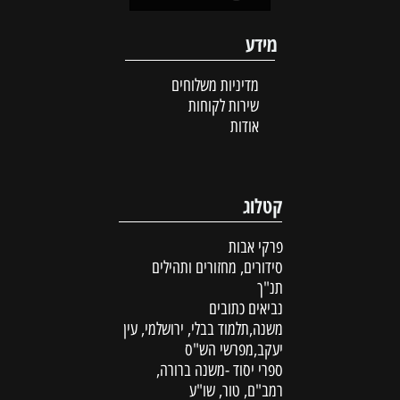
מידע
מדיניות משלוחים
שירות לקוחות
אודות
קטלוג
פרקי אבות
סידורים, מחזורים ותהילים
תנ"ך
נביאים כתובים
משנה,תלמוד בבלי, ירושלמי, עין
יעקב,מפרשי הש"ס
ספרי יסוד -משנה ברורה,
רמב"ם, טור, שו"ע