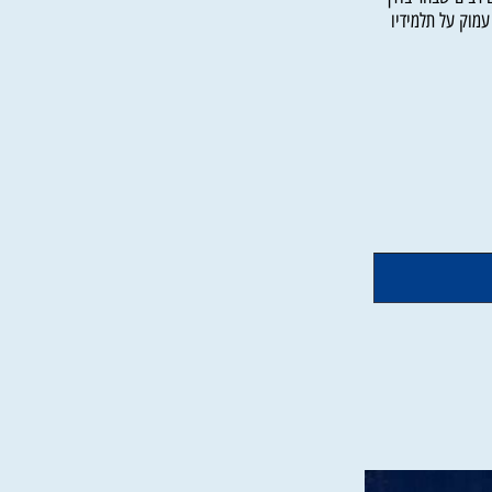
ם והספדים. הרב
בים שבחר בדרך
ק על תלמידיו