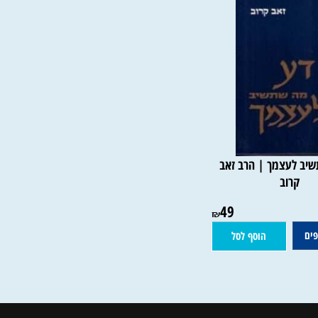
 לעצמך | הרב זאב
קרוב
49
₪
הוסף לסל