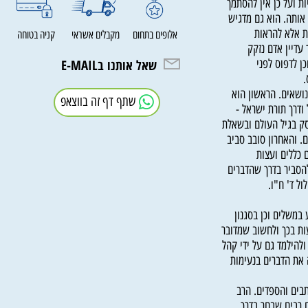
ל אדם צריך להיות
ועל כן אין להסתמך
ה. הוא גם מדגיש
לא להראות
אלופים בתחום
מקבלים אשראי
קניה בטוחה
ין אדם נזקק
שאל אותנו בE-MAIL
דפוס לפני
ים. הראשון הוא
שתף דף זה בווצאפ
ך תורת ישראל -
בגיל העולם ובשאלת
האחרון סובב סביב
לים ועצות
סביר בדרך שהדברים
ד' ח"ו.
לים וכן בסגנון
בכך ולחשוב שמדובר
למד גם על ידי קהל
 הדברים בנעימות