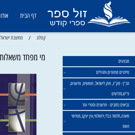
דף הבית
אודות
/
קטלוג
מחשבת ישראל ואמונה
מי מפחד משאלות | הר
מחזורים ותהילים
ק"ג, חוק לישראל, חומשים, פרשנים,
רשים
תובים - פרשנים וספרי עזר
מוד בבלי,ירושלמי,עין יעקב,מפרשי