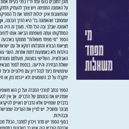
אמוני מוצק. כפי שהוא מסביר בתחילת הספר – כ
מוכן למצבים בהם עמד ח"ו בפני בעיות אמוניות 
על האמונה התמימה ויש צורך להעמיק ולחזק אות
שהתשובות אינן יכולות לפתור את כל הספיקות א
שמסתבר שהאמונה בד' היא הדרך הנכונה, אך עדי
לאמונה שבלב ובה הכל תלוי. מערך זה היה מוכן ל
הסתלקותו ועתה משפחתו הביאה אותו לדפוס.
הספר "מי מפחד משאלות" מתמקד בארבעה נושא
מציאות הבורא והתגלותו דווקא אל עם ישראל ודר
היהדות ולא באמצעות דתות אחרות. השני עוסק 
האבולוציה. השלישי במצוות, תועלתם ומטרתם. ו
שאלת הבחירה והידיעה. בנספח לספר מובאים כל
שימושיות כיצד לנהל דיון עם חילוניים וכיצד לה
יתקבלו על לב השומעים ולא ייגרמו נזק או חילול 
הספר נכתב לצורכי הסברה ועל כן הוא משופע במש
שמדגיש את נכונותם של הדברים. אך אין לטעות 
בדברים שטחיים אלא הדברים ראויים להיקרא ולהי
מבוגר ומשכיל. יש לציין את העריכה שמגישה את
ובבהירות.