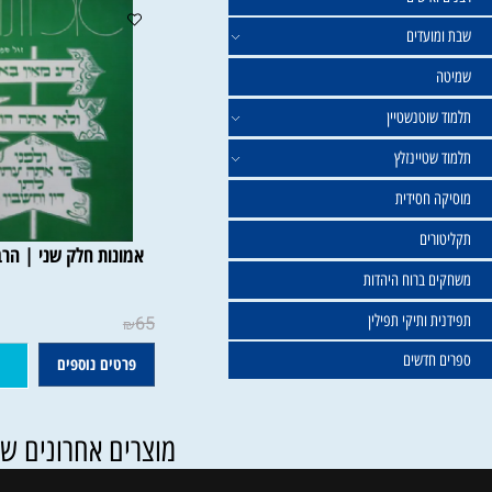
ישים
עדים
וטנשטיין
טיינזלץ
חסידית
ים
אמונות חלק שני | הרב ישרא
ברוח היהדות
ותיקי תפילין
65
₪
דשים
פרטים נוספים
הוסף ל