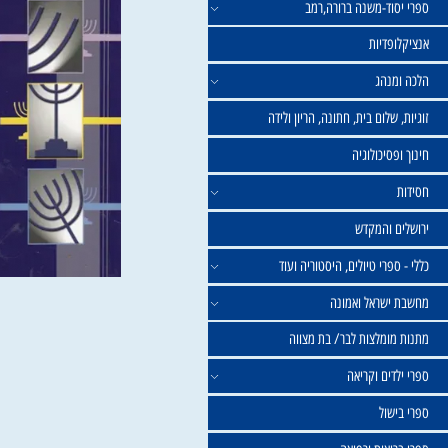
וד-משנה ברורה,רמב
פדיות
נהג
שלום בית, חתונה, הריון ולידה
סיכולוגיה
 והמקדש
פרי טיולים, היסטוריה ועוד
שראל ואמונה
ומלצות לבר/ בת מצווה
ים וקריאה