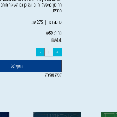
בסוף הספר יש מדור זיכרון למחבר, הכולל מכתבי
אברהם הורביץ היה איש רב כשרונות בתחומים ר
החינוך כמפעל חיים ועל כן גם השאיר חותם עמו
הרבים.
כריכה רכה | 275 עמ'
מחיר:
₪
59
₪
44
הוסף לסל
קניה מהירה