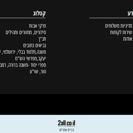
קטלוג
ת משלוחים
פרקי אבות
לקוחות
סידורים, מחזורים ותהילים
תנ"ך
נביאים כתובים
משנה,תלמוד בבלי, ירושלמי, עין
יעקב,מפרשי הש"ס
ספרי יסוד -משנה ברורה, רמב"ם,
טור, שו"ע